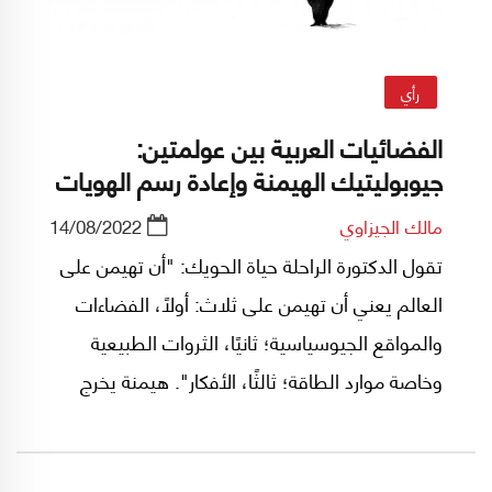
رأي
الفضائيات العربية بين عولمتين:
جيوبوليتيك الهيمنة وإعادة رسم الهويات
مالك الجيزاوي
14/08/2022
تقول الدكتورة الراحلة حياة الحويك: "أن تهيمن على
العالم يعني أن تهيمن على ثلاث: أولًا، الفضاءات
والمواقع الجيوسياسية؛ ثانيًا، الثروات الطبيعية
وخاصة موارد الطاقة؛ ثالثًا، الأفكار". هيمنة يخرج
عنها السؤال المركزي؛ أين هو التغيير؟ وما مدى تأثير
القوى الرأسمالية داخله؟