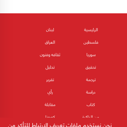
الرئيسية
لبنان
فلسطين
العراق
سوريا
ثقافه وفنون
تحقيق
تحليل
ترجمة
تقرير
دراسة
رأي
كتاب
مقابلة
من الذاكرة
كورونا
نحن نستخدم ملفات تعريف الارتباط للتأكد من