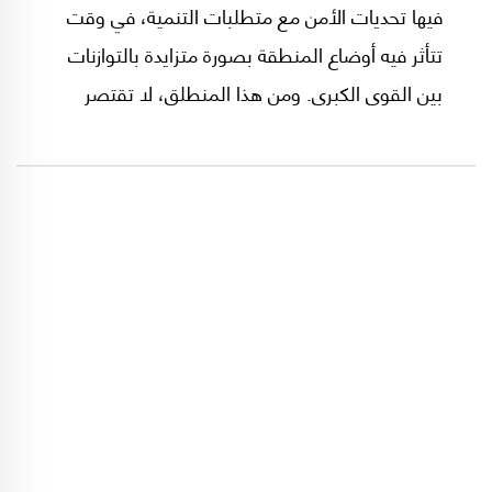
فيها تحديات الأمن مع متطلبات التنمية، في وقت
تتأثر فيه أوضاع المنطقة بصورة متزايدة بالتوازنات
بين القوى الكبرى. ومن هذا المنطلق، لا تقتصر
أهمية تطور العلاقات الصينية–الأميركية على
الطرفين، بل تمتد آثارها إلى البيئة الدولية التي
تتحرك ضمنها دول الشرق الأوسط، وما توفره من
فرص للسلام والاستقرار والتنمية.