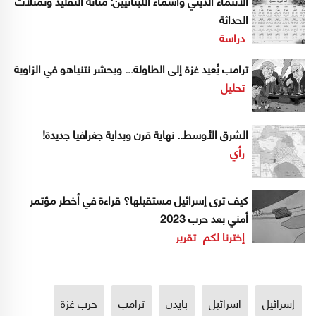
الانتماء الديني وأسماء اللبنانيين: متانة التقليد وتمثّلات
الحداثة
دراسة
ترامب يُعيد غزة إلى الطاولة... ويحشر نتنياهو في الزاوية
تحليل
الشرق الأوسط.. نهاية قرن وبداية جغرافيا جديدة!
رأي
كيف ترى إسرائيل مستقبلها؟ قراءة في أخطر مؤتمر
أمني بعد حرب 2023
إخترنا لكم
تقرير
إسرائيل
اسرائيل
بايدن
ترامب
حرب غزة