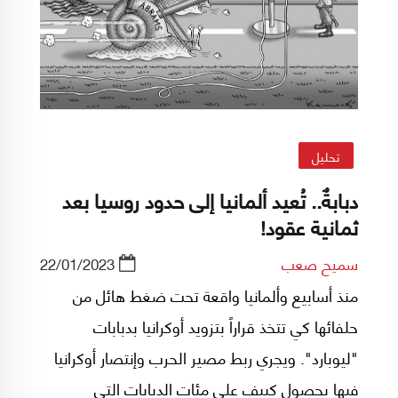
تحليل
دبابةٌ.. تُعيد ألمانيا إلى حدود روسيا بعد
ثمانية عقود!
سميح صعب
22/01/2023
منذ أسابيع وألمانيا واقعة تحت ضغط هائل من
حلفائها كي تتخذ قراراً بتزويد أوكرانيا بدبابات
"ليوبارد". ويجري ربط مصير الحرب وإنتصار أوكرانيا
فيها بحصول كييف على مئات الدبابات التي