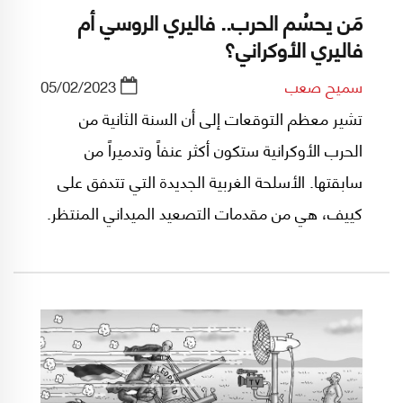
مَن يحسُم الحرب.. فاليري الروسي أم
فاليري الأوكراني؟
سميح صعب
05/02/2023
تشير معظم التوقعات إلى أن السنة الثانية من
الحرب الأوكرانية ستكون أكثر عنفاً وتدميراً من
سابقتها. الأسلحة الغربية الجديدة التي تتدفق على
كييف، هي من مقدمات التصعيد الميداني المنتظر.
وفي المقابل، تتهيأ روسيا لهجوم واسع بعد إعادة
تجميع قواتها ورفدها بمئات الآلاف من جنود التعبئة
الجزئية، معطوفة على سلسلة تغييرات في القيادة
الميدانية للحرب.