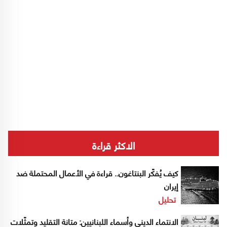
الاكثر قراءة
كيف يُفكّر البنتاغون.. قراءة في الأعمال المحتملة ضد
إيران
تحليل
الانتماء الديني وأسماء اللبنانيين: متانة التقليد وتمثّلات