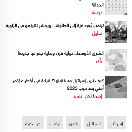
الحداثة
دراسة
ترامب يُعيد غزة إلى الطاولة... ويحشر نتنياهو في الزاوية
تحليل
الشرق الأوسط.. نهاية قرن وبداية جغرافيا جديدة!
رأي
كيف ترى إسرائيل مستقبلها؟ قراءة في أخطر مؤتمر
أمني بعد حرب 2023
إخترنا لكم
تقرير
إسرائيل
اسرائيل
بايدن
ترامب
حرب غزة