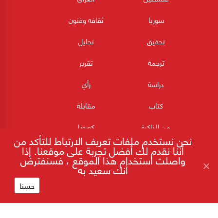
سوريا
ثقافه وفنون
تحقيق
تحليل
ترجمة
تقرير
دراسة
رأي
كتاب
مقابلة
من الذاكرة
كورونا
نحن نستخدم ملفات تعريف الارتباط للتأكد من
أننا نقدم لك أفضل تجربة على موقعنا. إذا
واصلت استخدام هذا الموقع ، فسنفترض
أنك سعيد به
حسنا
180POST جميع الحقوق محفوظة 2026