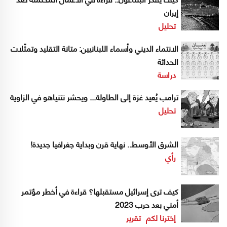
إيران
تحليل
الانتماء الديني وأسماء اللبنانيين: متانة التقليد وتمثّلات
الحداثة
دراسة
ترامب يُعيد غزة إلى الطاولة... ويحشر نتنياهو في الزاوية
تحليل
الشرق الأوسط.. نهاية قرن وبداية جغرافيا جديدة!
رأي
كيف ترى إسرائيل مستقبلها؟ قراءة في أخطر مؤتمر
أمني بعد حرب 2023
إخترنا لكم
تقرير