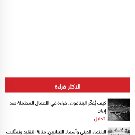
الاكثر قراءة
كيف يُفكّر البنتاغون.. قراءة في الأعمال المحتملة ضد
إيران
تحليل
الانتماء الديني وأسماء اللبنانيين: متانة التقليد وتمثّلات