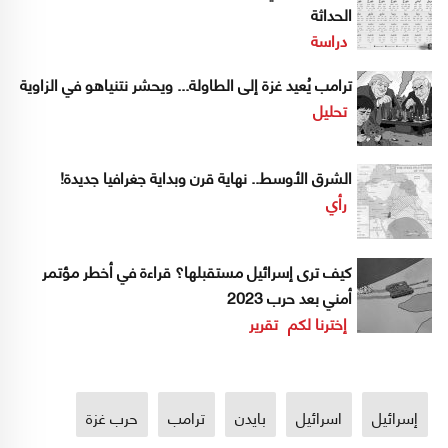
الحداثة
دراسة
ترامب يُعيد غزة إلى الطاولة... ويحشر نتنياهو في الزاوية
تحليل
الشرق الأوسط.. نهاية قرن وبداية جغرافيا جديدة!
رأي
كيف ترى إسرائيل مستقبلها؟ قراءة في أخطر مؤتمر
أمني بعد حرب 2023
إخترنا لكم
تقرير
إسرائيل
اسرائيل
بايدن
ترامب
حرب غزة