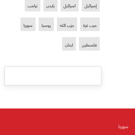
إسرائيل
اسرائيل
بايدن
ترامب
حرب غزة
حزب الله
روسيا
سوريا
فلسطين
لبنان
سوريا