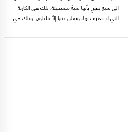
إلى شبهِ يقينٍ بأنها شبهُ مستحيلة. تلك هي الكارثة
التي لا يعترف بها، ويعلن عنها إلَّا قليلون. وتلك هي
التي يجب أن تكون محور حياتنا كي لا تتحوَّل إلى
عبارة جوفاء، وقالبٍ لفظيٍّ مَيْتٍ، وشعار اِستلابيٍّ
يُستدعى للاستهلاكِ في المناسبات والتصريحات.
كلمات مُحنَّطة أمستْ تُستخدَمُ للتكاذُبِ الطائفي
المتبادل، ولسدِّ فراغٍ سياسيٍّ وجوديٍّ وإنسانيّ.