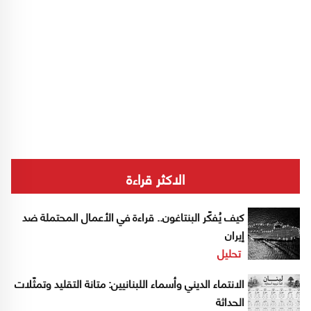
الاكثر قراءة
كيف يُفكّر البنتاغون.. قراءة في الأعمال المحتملة ضد
إيران
تحليل
الانتماء الديني وأسماء اللبنانيين: متانة التقليد وتمثّلات
الحداثة