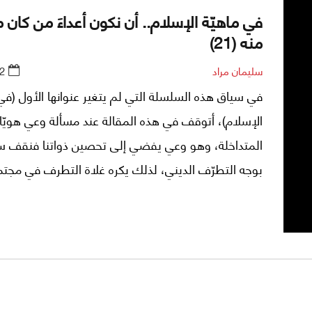
في ماهيّة الإسلام.. أن نكون أعداءَ من كان منّا
منه (21)
سليمان مراد
2
في سياق هذه السلسلة التي لم يتغير عنوانها الأول (في
الإسلام)، أتوقف في هذه المقالة عند مسألة وعي هويّات
المتداخلة، وهو وعي يفضي إلى تحصين ذواتنا فنقف سداً
بوجه التطرّف الديني، لذلك يكره غلاة التطرف في مجتمع
الإسلامية أي محاولة للتدقيق في الهويات ويكرهوننا عن
إختراق حواجزهم.