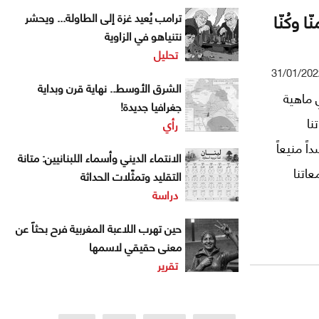
 وكُنّا
ترامب يُعيد غزة إلى الطاولة... ويحشر
نتنياهو في الزاوية
تحليل
31/01/202
الشرق الأوسط.. نهاية قرن وبداية
 ماهية
جغرافيا جديدة!
نا
رأي
 منيعاً
الانتماء الديني وأسماء اللبنانيين: متانة
اتنا
التقليد وتمثّلات الحداثة
دراسة
دما نحاول
حين تهرب اللاعبة المغربية فرح بحثاً عن
معنى حقيقي لاسمها
تقرير