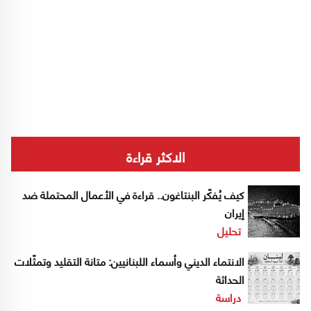
الاكثر قراءة
كيف يُفكّر البنتاغون.. قراءة في الأعمال المحتملة ضد
إيران
تحليل
الانتماء الديني وأسماء اللبنانيين: متانة التقليد وتمثّلات
الحداثة
دراسة