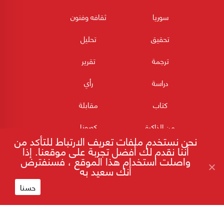
سوريا
ثقافه وفنون
تحقيق
تحليل
ترجمة
تقرير
دراسة
رأي
كتاب
مقابلة
من الذاكرة
كورونا
نحن نستخدم ملفات تعريف الارتباط للتأكد من
أننا نقدم لك أفضل تجربة على موقعنا. إذا
واصلت استخدام هذا الموقع ، فسنفترض
أنك سعيد به
حسنا
180POST جميع الحقوق محفوظة 2026