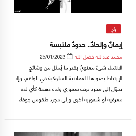
رأي
إيمانٌ وإلحادٌ.. حدودٌ ملتبسة
محمد عبدالله فضل الله
25/01/2023
الإنتماء شيءٌ معنويٌ بقدر ما يُمثل من وشائج
الإرتباط بصورها العملانية السلوكية في الواقع، وإلا
تحوّل إلى مجرد ترف شعوري ولذة ذهنية كأي لذة
معرفية أو شعورية أخرى وإلى مجرد طقوس جوفاء
فارغة من الغائية تزيد المرء اغتراباً عن ذاته ومحيطه
وتسبب له معاناة فوق معاناة، وهذا لا يختص ببيئة
أو بزمن بل هو مصاحب للإنسان مذ انفتحت إدراكاته