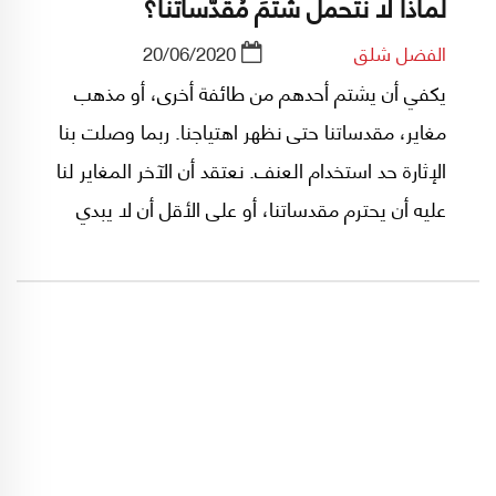
لماذا لا نتحمل شَتْمَ مُقدّساتنا؟
الفضل شلق
20/06/2020
يكفي أن يشتم أحدهم من طائفة أخرى، أو مذهب
مغاير، مقدساتنا حتى نظهر اهتياجنا. ربما وصلت بنا
الإثارة حد استخدام العنف. نعتقد أن الآخر المغاير لنا
عليه أن يحترم مقدساتنا، أو على الأقل أن لا يبدي
عدم احترامه. في الأمر موقف منطقي خاطىء وآخر
أخلاقي خاطئ. لو كان الآخر يحترم مقدساتنا احتراماً
حقيقيا، لكان عليه أن ينضم الى مذهبنا أو الى ديننا.
لكنه مختلف في معتقده، مغاير في ايمانه، طبيعي
أن يتعلق بمقدسات أخرى وأن يمارس الطقوس التي
تؤكد ذلك.