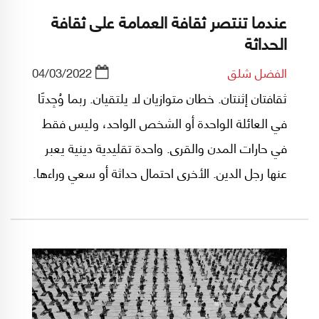
عندما تنتصر ثقافة العمامة على ثقافة
الحداثة
الفضل شلق
04/03/2022
ثقافتان إثنتان. خطان متوازيان لا يلتقيان. ربما وُجِدتَا
في العائلة الواحدة أو الشخص الواحد، وليس فقط
في حارات المدن والقرى. واحدة تقليدية دينية يعبر
عنها رجل الدين. الأخرى احتمال حداثة أو سعي وراءها.
انفصام ذاتي فردي ومجتمعي. واحدة لما لم يعد
يلزم والأخرى نتوهم حدوثها.