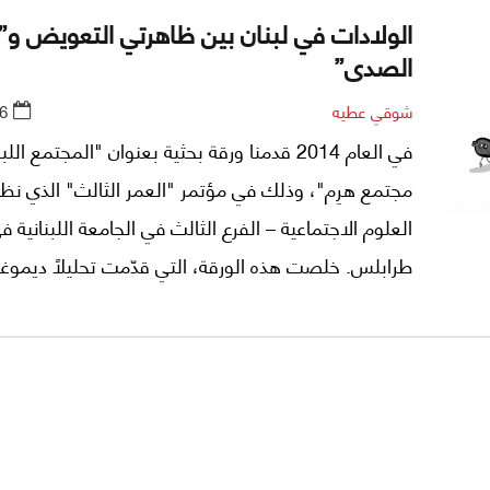
الولادات في لبنان بين ظاهرتي التعويض و”
الصدى”
شوقي عطيه
6
في العام 2014 قدمنا ورقة بحثية بعنوان "المجتمع اللب
مجتمع هرِم"، وذلك في مؤتمر "العمر الثالث" الذي نظ
العلوم الاجتماعية – الفرع الثالث في الجامعة اللبنانية ف
طرابلس. خلصت هذه الورقة، التي قدّمت تحليلًا ديموغراف
تعمّر المجتمع اللبناني، إلى أنّ "ظاهرة انخفاض الولادا
والخصوبة في لبنان مستمرة منذ الع
2025". بالفعل، استمر انخفاض الولادات بوتيرة متواص
عاد وارتفع مؤخّرًا للمرة الأولى منذ ا