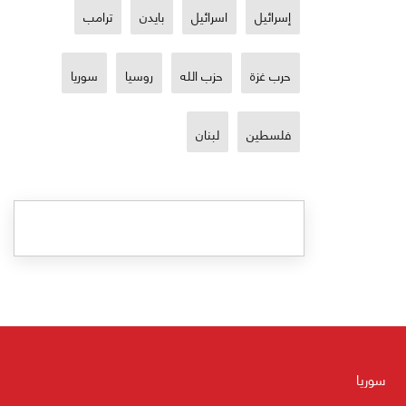
الماضية
إسرائيل
اسرائيل
بايدن
ترامب
حرب غزة
حزب الله
روسيا
سوريا
فلسطين
لبنان
سوريا