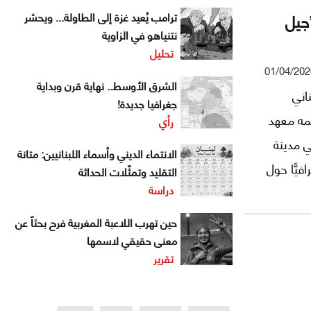
جيل
ترامب يُعيد غزة إلى الطاولة... ويحشر
نتنياهو في الزاوية
تحليل
01/04/202
الشرق الأوسط.. نهاية قرن وبداية
ناني
جغرافيا جديدة!
مه معهد
رأي
ي مدينة
الانتماء الديني وأسماء اللبنانيين: متانة
يًّا حول
التقليد وتمثّلات الحداثة
دراسة
ت
ام 1995 (...) ومن المتوقّع
حين تهرب اللاعبة المغربية فرح بحثاً عن
أن يستمر هذا الانخفاض إلى الفترة الممتدة بين العامين 2020-
معنى حقيقي لاسمها
تقرير
لة إلى أن
لعام 2018. فما الأسباب