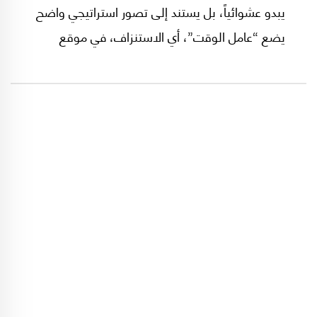
يبدو عشوائياً، بل يستند إلى تصور استراتيجي واضح
يضع “عامل الوقت”، أي الاستنزاف، في موقع
مركزي، باعتباره أداة يمكن أن تعادل أو تحدّ من أثر
التفوق العسكري الأميركي-الإسرائيلي. وفي هذا
السياق، يمكن توصيف المواجهة بوصفها تفاعلاً بين
نمطين: نمط يعتمد على التفوق التكنولوجي
والسعي إلى الحسم السريع، وآخر يرتكز على
الصمود طويل الأمد والاستنزاف التدريجي للخصم.