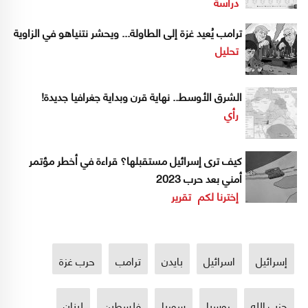
دراسة
ترامب يُعيد غزة إلى الطاولة... ويحشر نتنياهو في الزاوية
تحليل
الشرق الأوسط.. نهاية قرن وبداية جغرافيا جديدة!
رأي
كيف ترى إسرائيل مستقبلها؟ قراءة في أخطر مؤتمر
أمني بعد حرب 2023
إخترنا لكم
تقرير
إسرائيل
اسرائيل
بايدن
ترامب
حرب غزة
حزب الله
روسيا
سوريا
فلسطين
لبنان