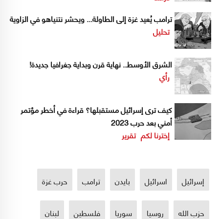
ترامب يُعيد غزة إلى الطاولة... ويحشر نتنياهو في الزاوية
تحليل
الشرق الأوسط.. نهاية قرن وبداية جغرافيا جديدة!
رأي
كيف ترى إسرائيل مستقبلها؟ قراءة في أخطر مؤتمر
أمني بعد حرب 2023
إخترنا لكم
تقرير
إسرائيل
اسرائيل
بايدن
ترامب
حرب غزة
حزب الله
روسيا
سوريا
فلسطين
لبنان