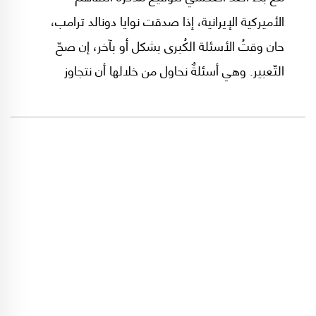
الأميركية الإيرانية، إذا صدقت نوايا دونالد ترامب،
حان وقتُ الأسئلة الكُبرى بشكل أو بآخر، إن صحّ
التّعبير. وهي أسئلةٌ نحاول من خلالها أن نتجاوز
الوقائع الآنيّة والمظاهر العابرة نحو ما هو أكثر عمقاً
وأشدّ ارتباطاً في اعتقادنا بما يجري في المنطقة وفي
لبنان، وأشدّ ارتباطاً بمستقبل شعوب المنطقة
وبمستقبل لبنان أيضاً.