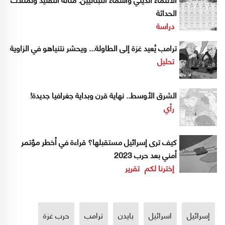
الحداثة
دراسة
ترامب يُعيد غزة إلى الطاولة... ويحشر نتنياهو في الزاوية
تحليل
الشرق الأوسط.. نهاية قرن وبداية جغرافيا جديدة!
رأي
كيف ترى إسرائيل مستقبلها؟ قراءة في أخطر مؤتمر
أمني بعد حرب 2023
إخترنا لكم
تقرير
إسرائيل
اسرائيل
بايدن
ترامب
حرب غزة