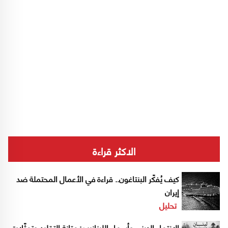
الاكثر قراءة
كيف يُفكّر البنتاغون.. قراءة في الأعمال المحتملة ضد
إيران
تحليل
الانتماء الديني وأسماء اللبنانيين: متانة التقليد وتمثّلات