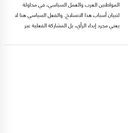
المواطنين العرب والعمل السياسي، في محاولة
لتبيان أسباب هذا الانسلاخ. والفعل السياسي هنا لا
يعني مجرد إبداء الرأي، بل المشاركة الفعلية عبر
الانتساب إلى أحزاب وتنظيمات سياسية، كما يشمل
النضال دفاعًا عن القضية الفلسطينية باعتبارها شأنًا
سياسيًا عربيًا جامعًا.