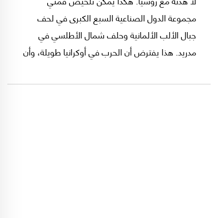
لا هدنة مع روسيا. هكذا يمكن تلخيص قمتي
مجموعة الدول الصناعية السبع الكبرى في لحف
جبال الألب الألمانية وحلف شمال الأطلسي في
مدريد. هذا يفترض أن الحرب في أوكرانيا طويلة، وأن
على الغرب بناء حساباته على هذا الأساس وأن
يستعد لأسوأ السيناريوات، كي لا تخرج روسيا
منتصرة.