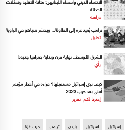
الانتماء الديني وأسماء اللبنانيين: متانة التقليد وتمثّلات
الحداثة
دراسة
ترامب يُعيد غزة إلى الطاولة... ويحشر نتنياهو في الزاوية
تحليل
الشرق الأوسط.. نهاية قرن وبداية جغرافيا جديدة!
رأي
كيف ترى إسرائيل مستقبلها؟ قراءة في أخطر مؤتمر
أمني بعد حرب 2023
إخترنا لكم
تقرير
إسرائيل
اسرائيل
بايدن
ترامب
حرب غزة