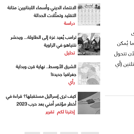
الانتماء الديني وأسماء اللبنانيين: متانة
التقليد وتمثّلات الحداثة
دراسة
ى
ترامب يُعيد غزة إلى الطاولة... ويحشر
ا يُمكن
نتنياهو في الزاوية
تحليل
أن تتحول
لتين (أي
الشرق الأوسط.. نهاية قرن وبداية
ة
جغرافيا جديدة!
رأي
كيف ترى إسرائيل مستقبلها؟ قراءة في
أخطر مؤتمر أمني بعد حرب 2023
إخترنا لكم
تقرير