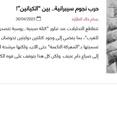
حرب نجوم سيبرانية.. بين “الكيانين”!
بسام خالد الطيّارة
30/04/2023
تتقاطع التحليلات عند تبلور "كتلة صينية ـ روسية تتصد
للغرب"، بما يفضي إلى وجود كتلتين دوليتين تخوضان م
تسميتها بـ"المعركة الناعمة" حتى الآن، ولكنها مرشحة ل
إلى صراع دام عنيف. ولكن كل هذا يتوقف على قوة الكت
الكيانين ومن يدور في فلكهما). من هنا دعونا نُطبّق نظري
"النسبية الخاصة" (special relativity) على تطور هذين الكيانين.