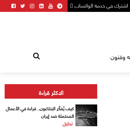
اشترك في خدمة الواتساب
ه وفنون
HOME
TAG
الاكثر قراءة
كيف يُفكّر البنتاغون.. قراءة في الأعمال
المحتملة ضد إيران
تحليل