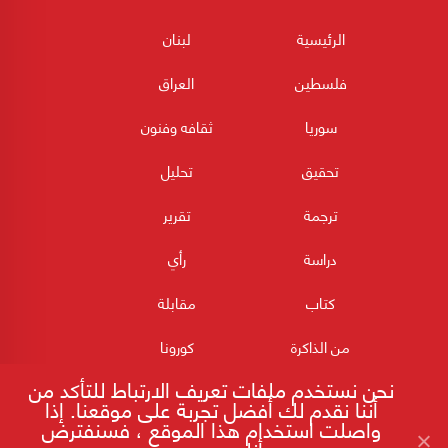
الرئيسية
لبنان
فلسطين
العراق
سوريا
ثقافه وفنون
تحقيق
تحليل
ترجمة
تقرير
دراسة
رأي
كتاب
مقابلة
من الذاكرة
كورونا
نحن نستخدم ملفات تعريف الارتباط للتأكد من
أننا نقدم لك أفضل تجربة على موقعنا. إذا
واصلت استخدام هذا الموقع ، فسنفترض