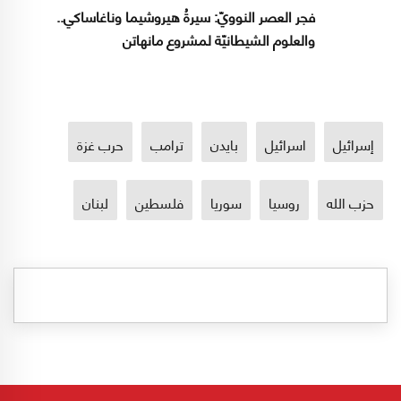
فجر العصر النوويّ: سيرةُ هيروشيما وناغاساكي..
والعلوم الشيطانيّة لمشروع مانهاتن
إسرائيل
اسرائيل
بايدن
ترامب
حرب غزة
حزب الله
روسيا
سوريا
فلسطين
لبنان