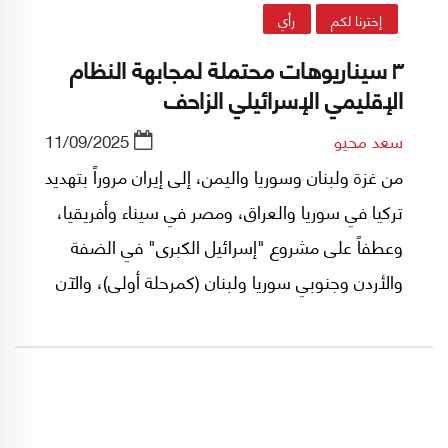
إخترنا لكم
رأي
٣ سيناريوهات محتملة لمجابهة النظام
الإقليمي الإسرائيلي الزاحف
سعد محيو
11/09/2025
من غزة ولبنان وسوريا واليمن، إلى إيران مروراً بتهديد
تركيا في سوريا والعراق، ومصر في سيناء وأفريقيا،
وعطفاً على مشروع "إسرائيل الكبرى" في الضفة
والأردن وجنوبي سوريا ولبنان (كمرحلة أولى)، والآن
ضرب قطر، أي رسالة يمكن أن نقرأ هنا؟