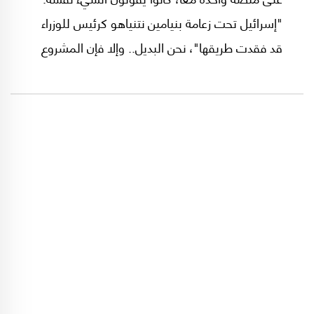
"إسرائيل تحت زعامة بنيامين نتنياهو كرئيس للوزراء
قد فقدت طريقها"، نحن البديل.. وإلا فإن المشروع
الصهيوني "في خطر".