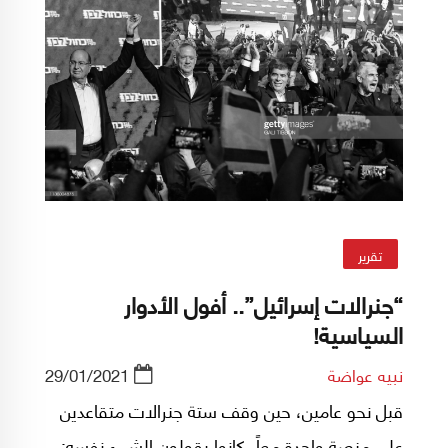
تقرير
“جنرالات إسرائيل”.. أفول الأدوار
السياسية!
نبيه عواضة
29/01/2021
قبل نحو عامين، حين وقف ستة جنرالات متقاعدين
على منصة واحدة معاً، كانوا ​​يقولون الشيء نفسه: