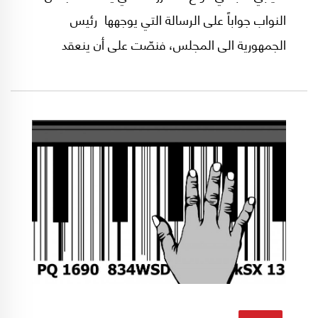
النواب جواباً على الرسالة التي يوجهها رئيس
الجمهورية الى المجلس، فنصّت على أن ينعقد
المجلس خلال ثلاثة أيام لمناقشة مضمون الرسالة،
واتخاذ الموقف أو الإجراء أو القرار المناسب.