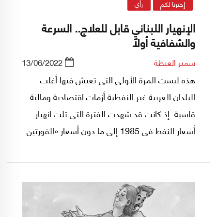
إخترنا لكم
رأي
الإنهيار اللبناني قابل للعلاج.. السرعة
والشفافية أولاً
سمير العيطة
13/06/2022
هذه ليست المرة الأولى التى تعيش فيها أغلب
البلدان العربية غير النفطية أزمات اقتصادية ومالية
قاسية. إذ كانت قد شهدت الفترة التى تلت انهيار
أسعار النفط فى 1985 إلى ما دون أسعار «الفورتين
النفطيتين» فى 1973 (حرب أكتوبر) و1979
(«الثورة» الإيرانية) تضخما فى الديون العامة وانهيارا
فى أسعار الصرف، بل توقفت بعض الدول حينها،
كسوريا، عن سداد ديونها الخارجية.