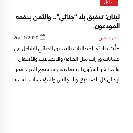
تحليل
لبنان: تدقيق بلا “جنائي”.. والثمن يدفعه
المودعون!
منير يونس
26/11/2020
هلَّت طلائع المطالبات بالتدقيق الجنائي الشامل في
حسابات وزارات مثل الطاقة والاتصالات والأشغال
والمالية والشؤون الإجتماعية، وسنسمع المزيد منها
ليطال كل الصناديق والمجالس والمؤسسات العامة
أو المستقلة المندرجة منذ ثلاثة عقود في خانة
"المحاصصات"!