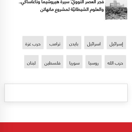
فجر العصر النوويّ: سيرةُ هيروشيما وناغاساكي..
والعلوم الشيطانيّة لمشروع مانهاتن
إسرائيل
اسرائيل
بايدن
ترامب
حرب غزة
حزب الله
روسيا
سوريا
فلسطين
لبنان