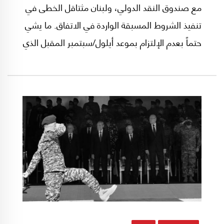
مع صندوق النقد الدولي، ولبنان مثتاقل الخطى في
تنفيذ الشروط المسبقة الواردة في الاتفاق. ما يشي
حتماً بعدم الإلتزام بموعد أيلول/سبتمبر المقبل الذي
حدّده الصندوق للنظر في تقييم التقدم الحاصل،
والبناء عليه بشأن تقرير أو عدم تقرير الخطوة اللاحقة
الخاصة بتحضير الاتفاق النهائي، وبدء صرف قرض 3
مليارات دولار.