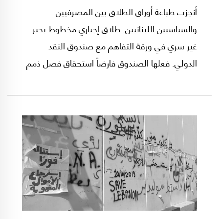
أنجزت طباعة أوراق الطلاق بين المصرفيين
والسياسيين اللبنانيين. طلاق إجباري مخطوط بحبر
غير سري في ورقة التفاهم مع صندوق النقد
الدولي. فعلها الصندوق فارضاً استحقاق فصل ذمم
تحمل شبهات عمرها من عمر لبنان، فهل تمضي
الاجراءات بسلاسة ويُسر أم تنفجر وتفضي الى
فضائح بجلاجل؟