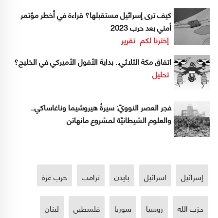
كيف ترى إسرائيل مستقبلها؟ قراءة في أخطر مؤتمر
أمني بعد حرب 2023
إخترنا لكم
تقرير
اتفاق مكة الثلاثي.. بداية الأفول الأميركي في الخليج؟
تحليل
فجر العصر النوويّ: سيرةُ هيروشيما وناغاساكي..
والعلوم الشيطانيّة لمشروع مانهاتن
إسرائيل
اسرائيل
بايدن
ترامب
حرب غزة
حزب الله
روسيا
سوريا
فلسطين
لبنان