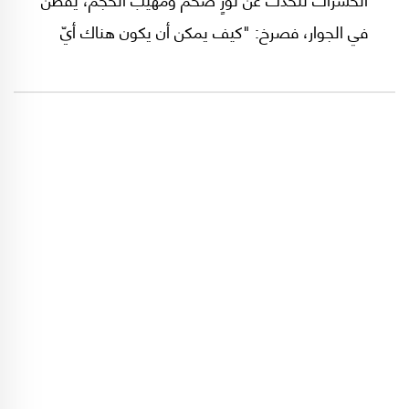
في الجوار، فصرخ: "كيف يمكن أن يكون هناك أيّ
مخلوق أكبر منّي في العالم كلّه؟" وصادف أنْ رأى
الضفدع هذا الثور مرةً، فسأل اليرقات: "هل هذا هو
الوحش الضخم"؟ فردّت بخوف: "نعم". فقال
بسخرية: "أنا أستطيع أن أكون بضعف حجمه إنْ
أردت، شاهدوني". وأخذ الضفدع نَفَسَاً كبيراً جدّاً جدّاً
جدّاً، وبدأ ينفخ وينفخ وينفخ، ومن ثمّ يكبر ويكبر
ويكبر. وفجأة! دوّى صوت فرقعة. لقد انفجر الضفدع
المسكين... بعدما كَبُر ادّعاؤه وأصبح أضخم من
حجمه.