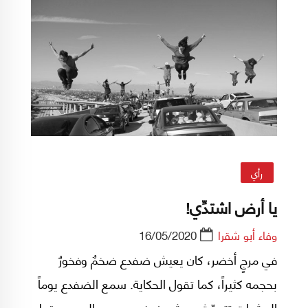
رأي
يا أرض اشتدِّي!
وفاء أبو شقرا
16/05/2020
في مرجٍ أخضر، كان يعيش ضفدع ضخمٌ وفخورٌ
بحجمه كثيراً، كما تقول الحكاية. سمع الضفدع يوماً
الحشرات تتحدّث عن ثورٍ ضخم ومهيب الحجم، يقطن