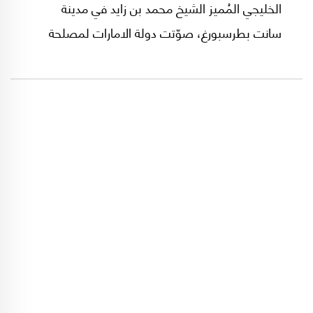
الخليجي المُميز الشيخ محمد بن زايد في مدينة
سانت بطرسبورغ، صوّتت دولة الامارات لمصلحة
قرار الامم المتحدة الذي يُدين ضم روسيا "غير
القانوني" لأراضٍ اوكرانية، (وقد شاركت السعودية
وبقية الدول الخليجية العربية بتأييد القرار).