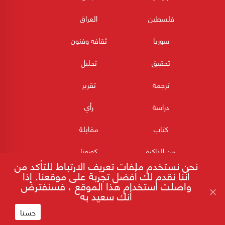
فلسطين
العراق
سوريا
ثقافه وفنون
تحقيق
تحليل
ترجمة
تقرير
دراسة
رأي
كتاب
مقابلة
من الذاكرة
كورونا
نحن نستخدم ملفات تعريف الارتباط للتأكد من
أننا نقدم لك أفضل تجربة على موقعنا. إذا
واصلت استخدام هذا الموقع ، فسنفترض
أنك سعيد به
حسنا
180POST جميع الحقوق محفوظة 2026