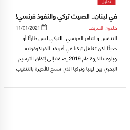
تحليل
في لبنان.. الصيت تركي والنفوذ فرنسي!
خلدون الشريف
11/01/2021
التنافس والتنافر الفرنسي ـ التركي ليس طارئًا أو
حديثًا لكن تغلغل تركيا في أفريقيا الفرنكوفونية
وبلوغه الذروة عام 2019 إضافة إلى إتفاق الترسيم
البحري بين ليبيا وتركيا الذي سمح للأخيرة بالتنقيب
في شرق المتوسط جعل الصراع يبلغ مستويات
عالية التوتر. ماذا عن لبنان؟