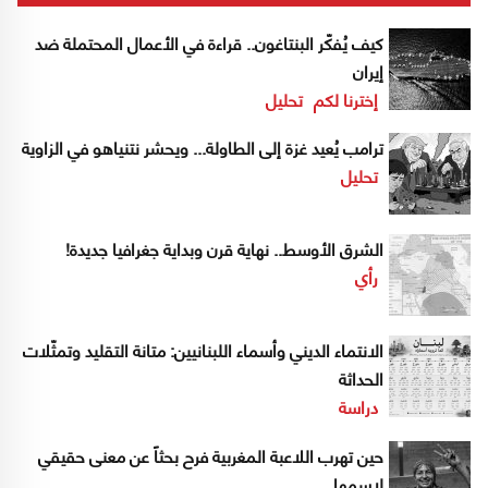
كيف يُفكّر البنتاغون.. قراءة في الأعمال المحتملة ضد
إيران
إخترنا لكم
تحليل
ترامب يُعيد غزة إلى الطاولة... ويحشر نتنياهو في الزاوية
تحليل
الشرق الأوسط.. نهاية قرن وبداية جغرافيا جديدة!
رأي
الانتماء الديني وأسماء اللبنانيين: متانة التقليد وتمثّلات
الحداثة
دراسة
حين تهرب اللاعبة المغربية فرح بحثاً عن معنى حقيقي
لاسمها