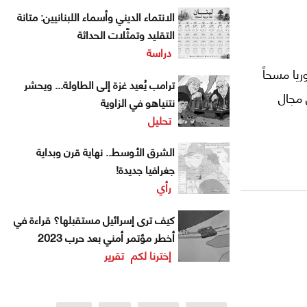
الانتماء الديني وأسماء اللبنانيين: متانة
التقليد وتمثّلات الحداثة
دراسة
يا مسحاً
ترامب يُعيد غزة إلى الطاولة... ويحشر
 في مجال
نتنياهو في الزاوية
تحليل
الشرق الأوسط.. نهاية قرن وبداية
جغرافيا جديدة!
رأي
كيف ترى إسرائيل مستقبلها؟ قراءة في
أخطر مؤتمر أمني بعد حرب 2023
إخترنا لكم
تقرير