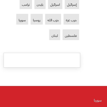
إسرائيل
اسرائيل
بايدن
ترامب
حرب غزة
حزب الله
روسيا
سوريا
فلسطين
لبنان
سوريا