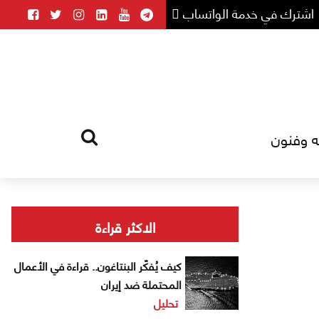
اشترك في خدمة الواتساب
ه وفنون
HOME
TAG
الاكثر قراءة
كيف يُفكّر البنتاغون.. قراءة في الأعمال
المحتملة ضد إيران
تحليل