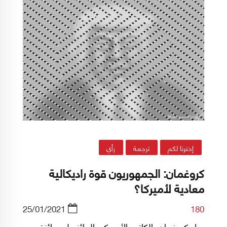
إخترنا لكم
ترجمة
رأي
كروغمان: الجمهوريون قوة راديكالية
معادية لأميركا؟
25/01/2021
180
بول كروغمان، الكاتب الأميركي الحائز على جائزة