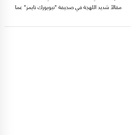
مقالاً شديد اللهجة في صحيفة "نيويورك تايمز" عما
ينتظر أمريكا في قادم السنوات.