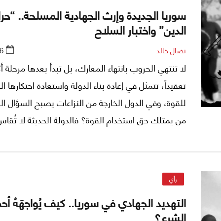
سوريا الجديدة وإرث الجهادية المسلحة.. “ح
الدين” واختبار السلاح
نضال خالد
6
لا تنتهي الحروب بانتهاء المعارك، بل تبدأ بعدها مرحلة أك
تعقيداً، تتمثل في إعادة بناء الدولة واستعادة احتكارها 
للقوة، وفي الدول الخارجة من النزاعات يصبح السؤال ال
من يمتلك حق استخدام القوة؟ فالدولة الحديثة لا تُقا
بقدرتها على إدارة الاقتصاد أو تقديم الخدمات، وإنما أيضا
بامتلاكها الحق الحصري في استخدام السلاح. وفي الحال
السورية، يكتسب هذا السؤال أهمية استثنائية بعد حرب
رأي
أنتجت آلاف التشكيلات المسلحة.
التهديد الجهادي في سوريا.. كيف يُواجهَهُ أح
الشرع؟