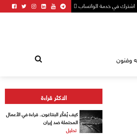
اشترك في خدمة الواتساب
ه وفنون
HOME
TAG
الاكثر قراءة
كيف يُفكّر البنتاغون.. قراءة في الأعمال
المحتملة ضد إيران
تحليل