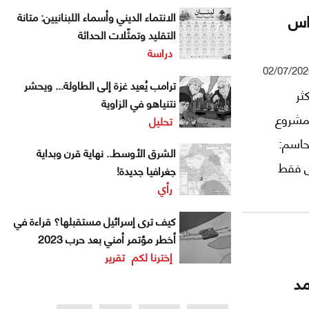
راس
الانتماء الديني وأسماء اللبنانيين: متانة
التقليد وتمثّلات الحداثة
دراسة
02/07/202
ترامب يُعيد غزة إلى الطاولة... ويحشر
ثر
نتنياهو في الزاوية
المشروع
تحليل
حاسم:
الشرق الأوسط.. نهاية قرن وبداية
س فقط
جغرافيا جديدة!
رأي
ً
ة
كيف ترى إسرائيل مستقبلها؟ قراءة في
 طويلة
أخطر مؤتمر أمني بعد حرب 2023
إخترنا لكم
تقرير
مد