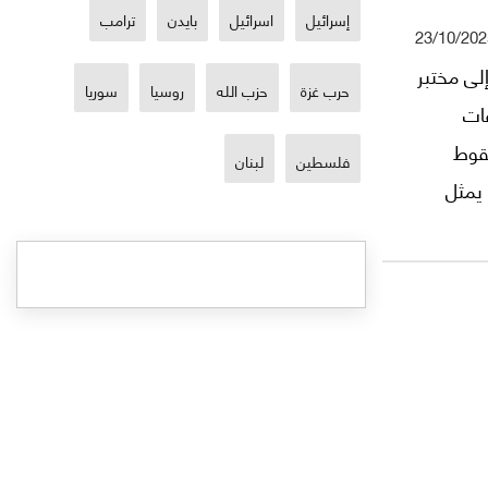
إسرائيل
اسرائيل
بايدن
ترامب
23/10/202
تحوّلت سوريا إلى مختبر
حرب غزة
حزب الله
روسيا
سوريا
ات
سقوط
فلسطين
لبنان
 يمثل
ًا، فتح
 بديل