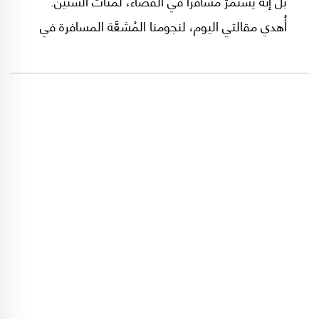
بل إنّه يستمرّ مسافراً في الفضاء، لمئات السنين.
أُهدي مقالتي اليوم، لنجومنا المُشعَّة المسافرة في
فضائنا منذ 4 آب/أغسطس 2020.