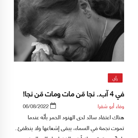
رأي
في 4 آب.. نجا مَن مات ومات مَن نجا!
وفاء أبو شقرا
06/08/2022
هناك اعتقاد سائد لدى الهنود الحمر بأنّه عندما
تموت نجمة في السماء، يبقى إشعاعها ولا ينطفئ..