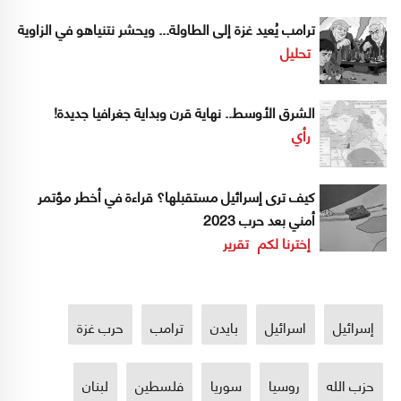
ترامب يُعيد غزة إلى الطاولة... ويحشر نتنياهو في الزاوية
تحليل
الشرق الأوسط.. نهاية قرن وبداية جغرافيا جديدة!
رأي
كيف ترى إسرائيل مستقبلها؟ قراءة في أخطر مؤتمر
أمني بعد حرب 2023
إخترنا لكم
تقرير
إسرائيل
اسرائيل
بايدن
ترامب
حرب غزة
حزب الله
روسيا
سوريا
فلسطين
لبنان