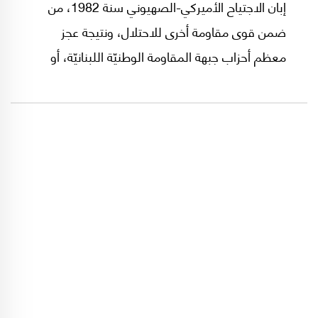
إبان الاجتياح الأميركي-الصهيوني سنة 1982، من
ضمن قوى مقاومة أخرى للاحتلال، ونتيجة عجز
معظم أحزاب جبهة المقاومة الوطنيّة اللبنانيّة، أو
تقاعس قياداتها، عن الاستمرار بالقتال والتصدّي
للعدو. توقّفت قوى عديدة عن القتال مع تراجع
الاحتلال الصهيوني جنوباً، إذ كانت، نظراً لبنيتها
وقدراتها المحدودة، عاجزة عن ملاحقة العدو بعد
انسحابه من مناطق ثقلها الشعبي.