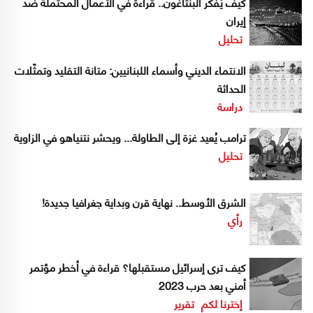
كيف يُفكّر البنتاغون.. قراءة في الأعمال المحتملة ضد
إيران
تحليل
الانتماء الديني وأسماء اللبنانيين: متانة التقليد وتمثّلات
الحداثة
دراسة
ترامب يُعيد غزة إلى الطاولة... ويحشر نتنياهو في الزاوية
تحليل
الشرق الأوسط.. نهاية قرن وبداية جغرافيا جديدة!
رأي
كيف ترى إسرائيل مستقبلها؟ قراءة في أخطر مؤتمر
أمني بعد حرب 2023
إخترنا لكم
تقرير