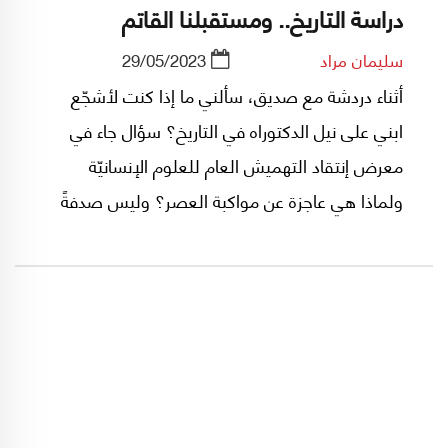
دراسة التاريخ.. ومستقبلنا القاتم
سليمان مراد
29/05/2023
أثناء دردشة مع صديق، سألني ما إذا كنت لأشجّع
ابني على نيل الدكتوراه في التاريخ؟ سؤال جاء في
معرض إنتقاد التهميش العام للعلوم الإنسانيّة
ولماذا هي عاجزة عن مواكبة العصر؟ وليس صدفةً
أنّ هذا التهميش والعجز يواكبهما (وينتج عنهما)
إنحلال خطير للإنسان والقيم الإنسانيّة في عالم
اليوم.