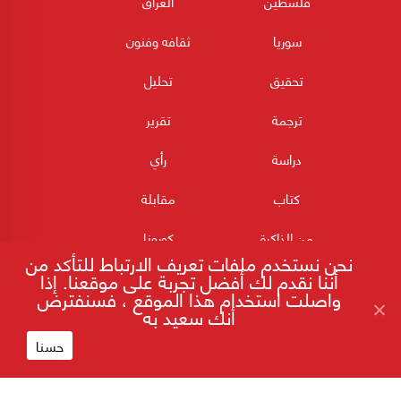
فلسطين
العراق
سوريا
ثقافه وفنون
تحقيق
تحليل
ترجمة
تقرير
دراسة
رأي
كتاب
مقابلة
من الذاكرة
كورونا
نحن نستخدم ملفات تعريف الارتباط للتأكد من
أننا نقدم لك أفضل تجربة على موقعنا. إذا
واصلت استخدام هذا الموقع ، فسنفترض
أنك سعيد به
حسنا
180POST جميع الحقوق محفوظة 2026