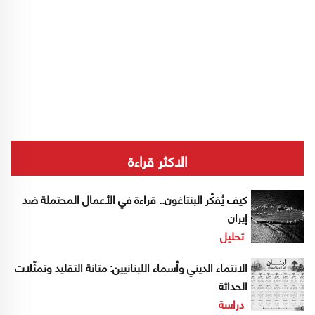
الاكثر قراءة
كيف يُفكّر البنتاغون.. قراءة في الأعمال المحتملة ضد
إيران
تحليل
الانتماء الديني وأسماء اللبنانيين: متانة التقليد وتمثّلات
الحداثة
دراسة