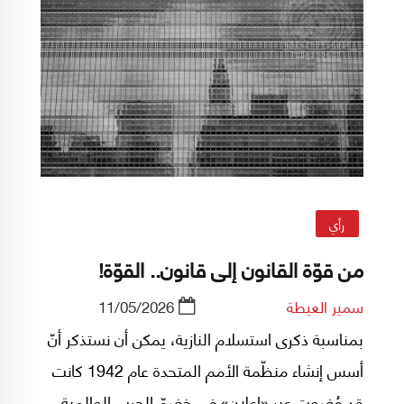
رأي
من قوّة القانون إلى قانون.. القوّة!
سمير العيطة
11/05/2026
بمناسبة ذكرى استسلام النازية، يمكن أن نستذكر أنّ
أسس إنشاء منظّمة الأمم المتحدة عام 1942 كانت
قد وُضعت عبر «إعلان» في خضمّ الحرب العالمية