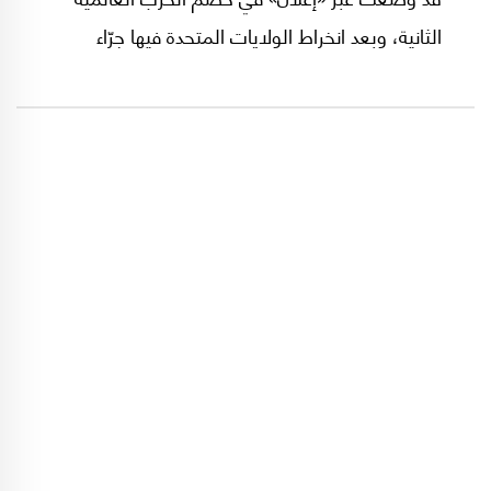
الثانية، وبعد انخراط الولايات المتحدة فيها جرّاء
القصف الياباني لميناء بيرل هاربور. حينها، وبناءً على
اقتراح الرئيس الأميركي روزفلت، تمّ استخدام تعبير
«إعلان الأمم المتحدة» للمرّة الأولى.