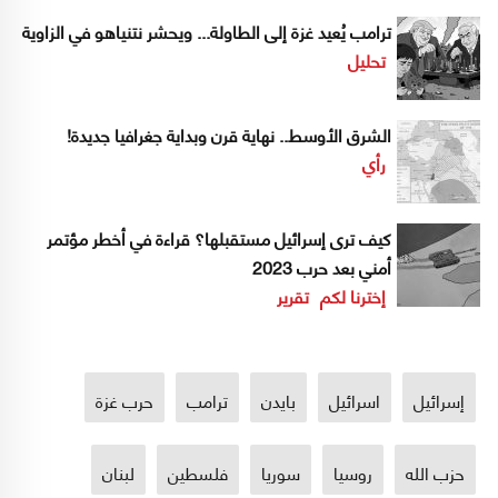
ترامب يُعيد غزة إلى الطاولة... ويحشر نتنياهو في الزاوية
تحليل
الشرق الأوسط.. نهاية قرن وبداية جغرافيا جديدة!
رأي
كيف ترى إسرائيل مستقبلها؟ قراءة في أخطر مؤتمر
أمني بعد حرب 2023
إخترنا لكم
تقرير
إسرائيل
اسرائيل
بايدن
ترامب
حرب غزة
حزب الله
روسيا
سوريا
فلسطين
لبنان