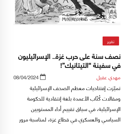
تقرير
نصف سنة على حرب غزة.. الإسرائيليون
في سفينة “التيتانيك”!
مهدي عقيل
08/04/2024
تميّزت إفتتاحيات معظم الصحف الإسرائيلية
ومقالات كُتّاب الأعمدة بلغة إنتقادية للحكومة
الإسرائيلية، في سياق تقييم أداء المستويين
السياسي والعسكري في قطاع غزة، لمناسبة مرور
ستة أشهر على الحرب التي أطلق شراراتها "طوفان