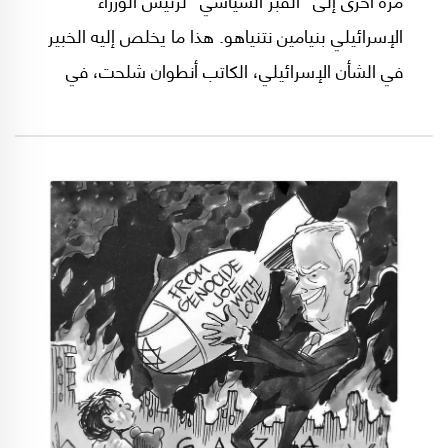
الإسرائيلي بنيامين نتنياهو. هذا ما يخلص إليه الخبير
في الشأن الإسرائيلي، الكاتب أنطوان شلحت، في
مقال له في موقع "المركز الفلسطيني للدراسات
الإسرائيلية" (مدار)، ولا سيما في ضوء سقوط قلعة
الشقيف في جنوب لبنان بيد الجيش الإسرائيلي
مؤخراً. ماذا تضمن مقال شلحت؟