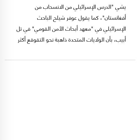
يشي "الدرس الإسرائيلي من الانسحاب من
أفغانستان"، كما يقول عوفر شيلح الباحث
الإسرائيلي في "معهد أبحاث الأمن القومي" في تل
أبيب، بأن الولايات المتحدة ذاهبة نحو التقوقع أكثر
فأكثر. ماذا تضمنت مقالة شيلح التي نشرتها
"يديعوت أحرونوت"؟