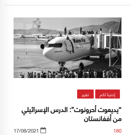
الأقصى" في السابع من تشرين الأول/أكتوبر 2023.
إخترنا لكم
تقرير
“يديعوت أحرونوت”: الدرس الإسرائيلي
من أفغانستان
17/08/2021
180