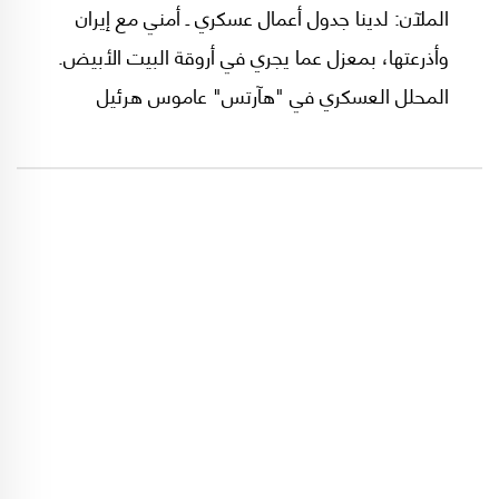
الملآن: لدينا جدول أعمال عسكري ـ أمني مع إيران
وأذرعتها، بمعزل عما يجري في أروقة البيت الأبيض.
المحلل العسكري في "هآرتس" عاموس هرئيل
يسلط الضوء على هذه القضية.