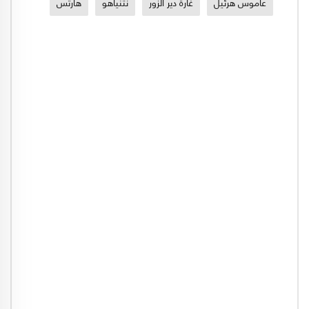
عاموس هرئيل
غارة دير الزور
نتنياهو
هآرتس