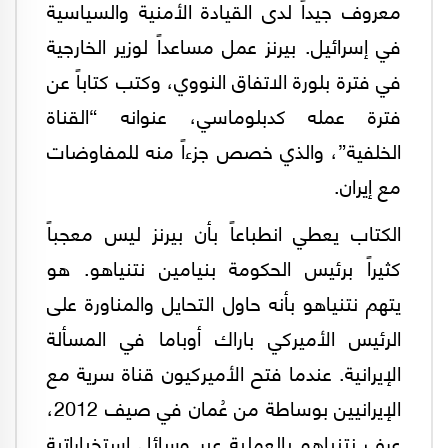
معروف جيداً لدى القيادة الأمنية والسياسية
في إسرائيل. بيرنز عمل مساعداً لوزير الخارجية
في فترة بلورة الاتفاق النووي، وكتب كتاباً عن
فترة عمله كدبلوماسي، عنوانه “القناة
الخلفية”، والذي خصص جزءاً منه للمفاوضات
مع إيران.
الكتاب يعطي انطباعاً بأن بيرنز ليس معجباً
كثيراً برئيس الحكومة بنيامين نتنياهو. هو
يتهم نتنياهو بأنه حاول التحايل والمناورة على
الرئيس الأميركي باراك أوباما في المسألة
الإيرانية. عندما فتح الأميركيون قناة سرية مع
الإيرانيين بوساطة من عُمان في صيف 2012،
عرف نتنياهو بالعملية عبر وسائل استخباراتية