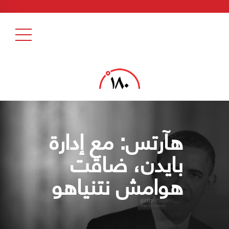
هآرتس: مع إدارة
بايدن، ضاقت
هوامش نتنياهو