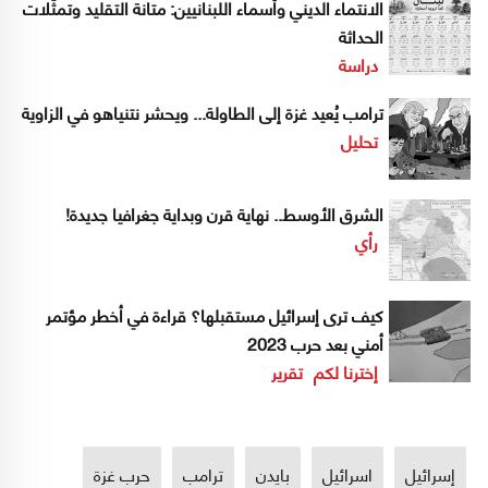
الانتماء الديني وأسماء اللبنانيين: متانة التقليد وتمثّلات
الحداثة
دراسة
ترامب يُعيد غزة إلى الطاولة... ويحشر نتنياهو في الزاوية
تحليل
الشرق الأوسط.. نهاية قرن وبداية جغرافيا جديدة!
رأي
كيف ترى إسرائيل مستقبلها؟ قراءة في أخطر مؤتمر
أمني بعد حرب 2023
إخترنا لكم
تقرير
إسرائيل
اسرائيل
بايدن
ترامب
حرب غزة