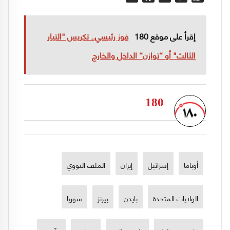
إقرأ على موقع 180
فوز رئيسي.. تكريس "التيار
الثالث" أو “توازن“ الداخل والخارج
180
أوباما
إسرائيل
إيران
الملف النووي
الولايات المتحدة
بايدن
بيرنز
سوريا