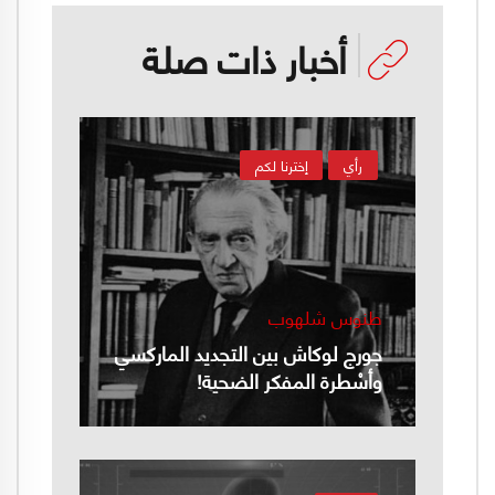
أخبار ذات صلة
رأي
إخترنا لكم
طنوس شلهوب
جورج لوكاش بين التجديد الماركسي
وأسْطرة المفكر الضحية!