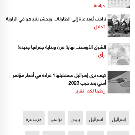
دراسة
ترامب يُعيد غزة إلى الطاولة... ويحشر نتنياهو في الزاوية
تحليل
الشرق الأوسط.. نهاية قرن وبداية جغرافيا جديدة!
رأي
كيف ترى إسرائيل مستقبلها؟ قراءة في أخطر مؤتمر
أمني بعد حرب 2023
إخترنا لكم
تقرير
إسرائيل
اسرائيل
بايدن
ترامب
حرب غزة