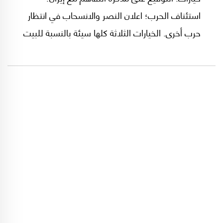
استئناف الحرب؛ اعلان النصر والانسحاب في انتظار
حرب أخرى. الخيارات الثلاثة كلها سيئة بالنسبة للبيت
الأبيض، نظراً إلى البون الشاسع، بين الأهداف
الأولى للحرب والنتائج الجيوسياسية التي أفرزتها.