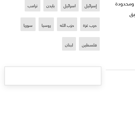
رة ومحدودة
إسرائيل
اسرائيل
بايدن
ترامب
يق
حرب غزة
حزب الله
روسيا
سوريا
فلسطين
لبنان