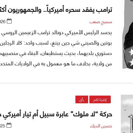
ترامب يفقد سحره أميركياً.. والجمهوريون أكث
سميح صعب
026
يحسد الرئيس الأميركي دونالد ترامب الزعيمين الروسي ف
بوتين والصيني شي جين بينغ، لسبب واحد: كلا الرجلين 
دستوري بلديهما، بحيث يستطيعان، البقاء في منصبيهما 
من ولاية، بخلاف ما هو معمول به في الولايات المتحد
تحديد مدة الرئاسة بأربع سنوات قابلة للتجديد مرة واحد
إخترنا لكم
رأي
حركة “لا ملوك” عابرة سبيل أم تيار أميركي
حسين الديك
025