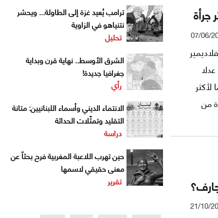
ر جرأة
ترامب يُعيد غزة إلى الطاولة... ويحشر
نتنياهو في الزاوية
07/06/2
تحليل
لاديمير
الشرق الأوسط.. نهاية قرن وبداية
عدلا
جغرافيا جديدة!
رأي
لأكثر
ة من
الانتماء الديني وأسماء اللبنانيين: متانة
ة فقط.
التقليد وتمثّلات الحداثة
دراسة
حين تهرب اللاعبة المغربية فرح بحثاً عن
معنى حقيقي لاسمها
تقرير
 جارف؟
21/10/2