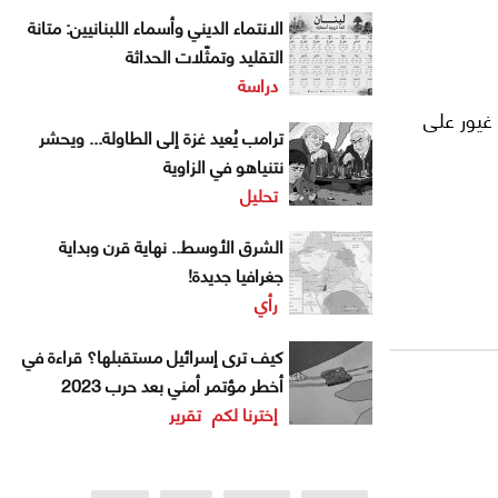
الانتماء الديني وأسماء اللبنانيين: متانة
التقليد وتمثّلات الحداثة
دراسة
غيور على
ترامب يُعيد غزة إلى الطاولة... ويحشر
نتنياهو في الزاوية
تحليل
الشرق الأوسط.. نهاية قرن وبداية
جغرافيا جديدة!
رأي
كيف ترى إسرائيل مستقبلها؟ قراءة في
أخطر مؤتمر أمني بعد حرب 2023
إخترنا لكم
تقرير