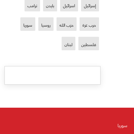
إسرائيل
اسرائيل
بايدن
ترامب
حرب غزة
حزب الله
روسيا
سوريا
فلسطين
لبنان
سوريا