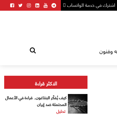
اشترك في خدمة الواتساب
ه وفنون
HOME
TAG
الاكثر قراءة
كيف يُفكّر البنتاغون.. قراءة في الأعمال
المحتملة ضد إيران
تحليل