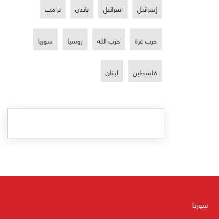
إسرائيل
اسرائيل
بايدن
ترامب
حرب غزة
حزب الله
روسيا
سوريا
فلسطين
لبنان
سوريا