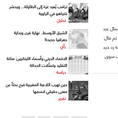
ترامب يُعيد غزة إلى الطاولة... ويحشر
نتنياهو في الزاوية
تحليل
مال عبد
الشرق الأوسط.. نهاية قرن وبداية
ثم قال:
جغرافيا جديدة!
رأي
ه رد جيد
رب سوى
الانتماء الديني وأسماء اللبنانيين: متانة
لفة فى
التقليد وتمثّلات الحداثة
دراسة
حين تهرب اللاعبة المغربية فرح بحثاً عن
معنى حقيقي لاسمها
تقرير