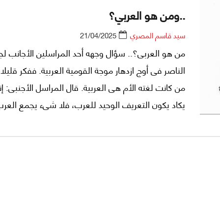
..ومن هو العربي؟
سيد قاسم المصري
21/04/2025
من هو العربى؟.. سؤال وجهه أحد المراسلين الأجانب لج
الناصر فى أوج ازدهار موجة القومية العربية. ففكر قليلا 
من كانت لغته الأم هى العربية. قال المراسل الأجنبى: إن
يكاد يكون التعريف الوحيد للعرب، فلا شىء يجمع الع
تلك اللغة العجيبة التى استطاعت أن تصهر عرقيات مخت
قالب ثقافى واحد.