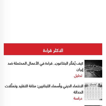
الاكثر قراءة
كيف يُفكّر البنتاغون.. قراءة في الأعمال المحتملة ضد
إيران
تحليل
الانتماء الديني وأسماء اللبنانيين: متانة التقليد وتمثّلات
الحداثة
دراسة