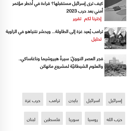
كيف ترى إسرائيل مستقبلها؟ قراءة في أخطر مؤتمر
أمني بعد حرب 2023
إخترنا لكم
تقرير
ترامب يُعيد غزة إلى الطاولة... ويحشر نتنياهو في الزاوية
تحليل
فجر العصر النوويّ: سيرةُ هيروشيما وناغاساكي..
والعلوم الشيطانيّة لمشروع مانهاتن
إسرائيل
اسرائيل
بايدن
ترامب
حرب غزة
حزب الله
روسيا
سوريا
فلسطين
لبنان