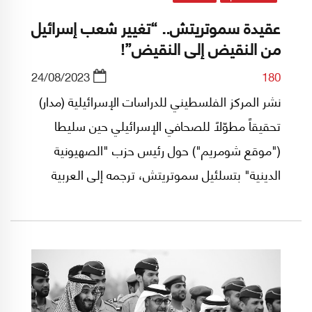
عقيدة سموتريتش.. “تغيير شعب إسرائيل
من النقيض إلى النقيض”!
24/08/2023
180
نشر المركز الفلسطيني للدراسات الإسرائيلية (مدار)
تحقيقاً مطوّلاً للصحافي الإسرائيلي حين سليطا
("موقع شومريم") حول رئيس حزب "الصهيونية
الدينية" بتسلئيل سموتريتش، ترجمه إلى العربية
هشام نفاع من أسرة "مدار"، وهذا أبرز ما تضمنه
الجزء الأول منه.