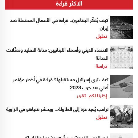
الاكثر قراءة
كيف يُفكّر البنتاغون.. قراءة في الأعمال المحتملة ضد
إيران
تحليل
الانتماء الديني وأسماء اللبنانيين: متانة التقليد وتمثّلات
الحداثة
دراسة
كيف ترى إسرائيل مستقبلها؟ قراءة في أخطر مؤتمر
أمني بعد حرب 2023
إخترنا لكم
تقرير
ترامب يُعيد غزة إلى الطاولة... ويحشر نتنياهو في الزاوية
تحليل
فجر العصر النوويّ: سيرةُ هيروشيما وناغاساكي..