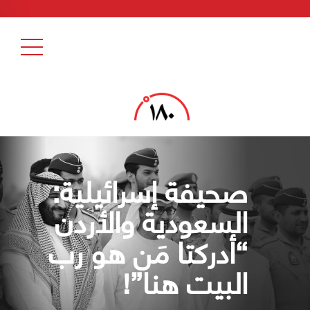
صحيفة إسرائيلية:
السعودية والأردن
“أدركتا مَن هو رب
البيت هنا”!