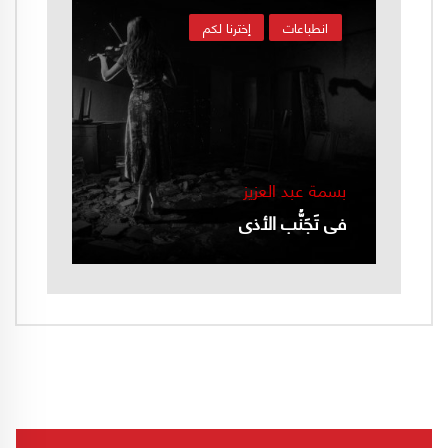
انطباعات
إخترنا لكم
بسمة عبد العزيز
في تَجَنُّب الأذى