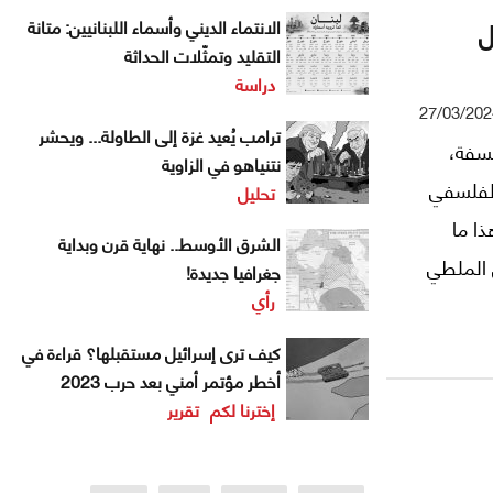
ل
الانتماء الديني وأسماء اللبنانيين: متانة
التقليد وتمثّلات الحداثة
دراسة
27/03/202
ترامب يُعيد غزة إلى الطاولة... ويحشر
سفة،
نتنياهو في الزاوية
 الفلسفي
تحليل
ذا ما
الشرق الأوسط.. نهاية قرن وبداية
 الملطي
جغرافيا جديدة!
رأي
ج
كيف ترى إسرائيل مستقبلها؟ قراءة في
أخطر مؤتمر أمني بعد حرب 2023
إخترنا لكم
تقرير