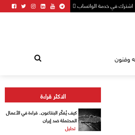
اشترك في خدمة الواتساب
ه وفنون
HOME
TAG
الاكثر قراءة
كيف يُفكّر البنتاغون.. قراءة في الأعمال
المحتملة ضد إيران
تحليل