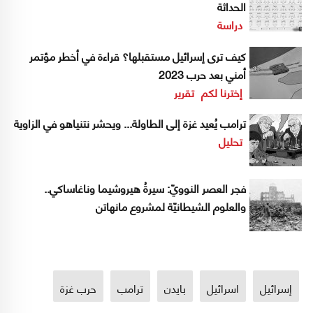
الحداثة
دراسة
كيف ترى إسرائيل مستقبلها؟ قراءة في أخطر مؤتمر
أمني بعد حرب 2023
إخترنا لكم
تقرير
ترامب يُعيد غزة إلى الطاولة... ويحشر نتنياهو في الزاوية
تحليل
فجر العصر النوويّ: سيرةُ هيروشيما وناغاساكي..
والعلوم الشيطانيّة لمشروع مانهاتن
إسرائيل
اسرائيل
بايدن
ترامب
حرب غزة