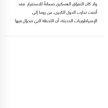
ولا كان التفوّق العسكري ضمانةً للاستقرار. فقد
أثبتت تجارب الدول الكبرى، من روما إلى
الإمبراطوريات الحديثة، أن اللحظة التي تتحوّل فيها
القوة من أداةٍ إلى غاية، هي ذاتها اللحظة التي تبدأ
فيها بالتآكل من الداخل. من هنا، لا يمكن قراءة
سياسات دونالد ترامب بوصفها مجرد خيارات عابرة،
بل كأعراض لخلل أعمق في فهم دور القوة وحدودها.
خللٌ يجعل من الاخضاع والاستعراض بديلاً عن
الاستراتيجية، وهذا ما يضع العالم أمام معادلة
خطيرة: قوة عظمى تتصرف، دولياً، بلا ضوابط
أخلاقية، في ظل نظام دولي لم يعد يحتمل المزيد
من الاختلال.