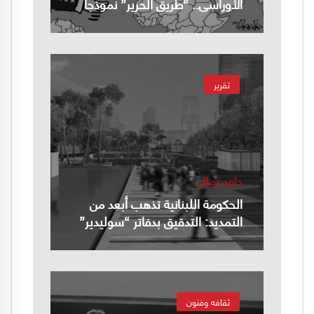
الأوراسي.. “طريق الحرير” نموذجاً
تقرير
داود رمال
الحكومة اللبنانية تذهب أبعد من
التمديد: التدقيق بدفاتر “سوليدير”
ثقافه وفنون