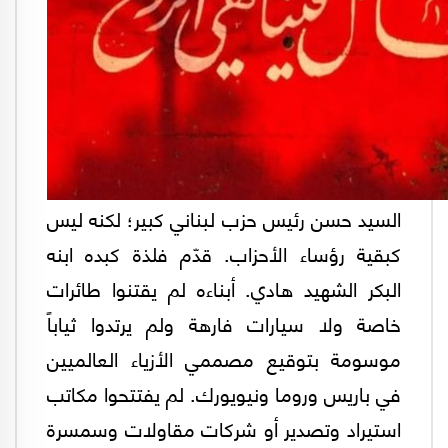
السيد حسن رئيس حزب لبناني كبير؛ لكنه ليس
كبقية رؤساء الأحزاب. قدّم فلذة كبده ابنه
البكر الشهيد هادي. أبناءه لم يقتنوا طائرات
خاصة ولا سيارات فارهة ولم يرتدوا ثياباً
موسومة بتوقيع مصممي الأزياء العالميين
في باريس وروما ونيويورك. لم يفتتحوا مكاتب
استيراد وتصدير أو شركات مقاولات وسمسرة