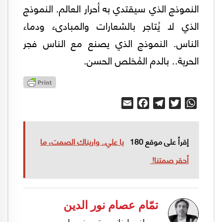
النموذج الذي سيقتدي به أحرار العالم. النموذج
الذي لا يُتاجر بالشعارات والمبادىء ودماء
الناس. النموذج الذي يصنع مع الناس فجر
الحرية.. بالدم المُخلص الحسن.
Email
Facebook
Telegram
Twitter
WhatsApp
إقرأ على موقع 180
يا علي.. واريناك الصمت، ما
أحقر صمتنا!
تمّام عصام نور الدين
صحافي لبناني مقيم في باريس