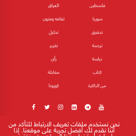
فلسطين
العراق
سوريا
ثقافه وفنون
تحقيق
تحليل
ترجمة
تقرير
دراسة
رأي
كتاب
مقابلة
من الذاكرة
كورونا
نحن نستخدم ملفات تعريف الارتباط للتأكد من
180POST جميع الحقوق محفوظة 2026
أننا نقدم لك أفضل تجربة على موقعنا. إذا
واصلت استخدام هذا الموقع ، فسنفترض