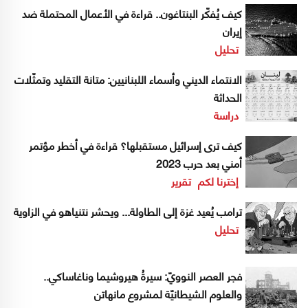
كيف يُفكّر البنتاغون.. قراءة في الأعمال المحتملة ضد
إيران
تحليل
الانتماء الديني وأسماء اللبنانيين: متانة التقليد وتمثّلات
الحداثة
دراسة
كيف ترى إسرائيل مستقبلها؟ قراءة في أخطر مؤتمر
أمني بعد حرب 2023
إخترنا لكم
تقرير
ترامب يُعيد غزة إلى الطاولة... ويحشر نتنياهو في الزاوية
تحليل
فجر العصر النوويّ: سيرةُ هيروشيما وناغاساكي..
والعلوم الشيطانيّة لمشروع مانهاتن