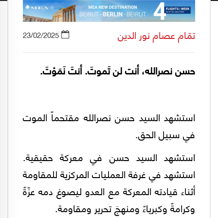
تمّام عصام نور الدين
23/02/2025
حسن نصرالله، أنت لن تَموتَ. أنتَ نَمَوْتَ.
استشهد السيد حسن نصرالله مقتحماً الموت
في سبيل الحق.
استشهد السيد حسن في معركة حقيقية.
استشهد في غرفة العمليات المركزية للمقاومة
أثناء قيادته المعركة مع العدو ليصوغ دمه عزّةً
وكرامةً وكبرياءً ومنهجَ تحرير ومقاومة.