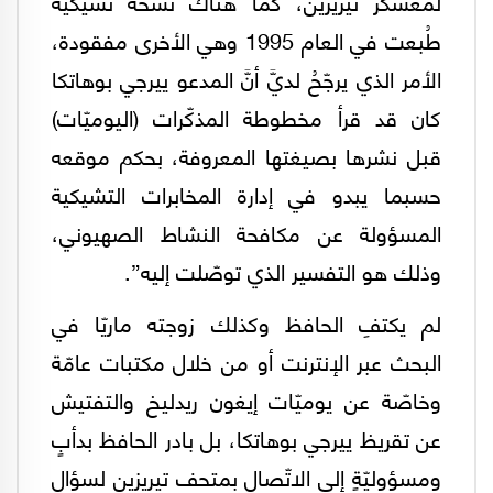
لمعسكر تيريزين، كما هناك نُسخة تشيكيّة
طُبعت في العام 1995 وهي الأخرى مفقودة،
الأمر الذي يرجّحُ لديَّ أنَّ المدعو ييرجي بوهاتكا
كان قد قرأ مخطوطة المذكّرات (اليوميّات)
قبل نشرها بصيغتها المعروفة، بحكم موقعه
حسبما يبدو في إدارة المخابرات التشيكية
المسؤولة عن مكافحة النشاط الصهيوني،
وذلك هو التفسير الذي توصّلت إليه”.
لم يكتفِ الحافظ وكذلك زوجته ماريّا في
البحث عبر الإنترنت أو من خلال مكتبات عامّة
وخاصّة عن يوميّات إيغون ريدليخ والتفتيش
عن تقريظ ييرجي بوهاتكا، بل بادر الحافظ بدأبٍ
ومسؤوليّةٍ إلى الاتّصال بمتحف تيريزين لسؤال