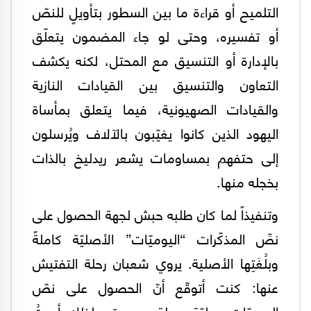
التلميح أو قراءة ما بين السطور بتأويلٍ للنصّ
أو تفسيره، وحتى لو جاء المضمون يتعلّق
بالإدارة أو التنسيق مع المحتل، لكنه يكشف
التعاون والتنسيق بين القيادات النازية
والقيادات الصهيونية، فيما يتعلق بمأساة
اليهود الذين كانوا يغيّبون بالآلاف ويُرسلون
إلى حتفهم بمساومات يشعر ريدليخ بالذات
بخجله منها.
وتنفيذاً لما كان طلبه حبش لجهة الحصول على
نصِّ المذكّرات “اليوميّات” الأصليّة كاملةً
وبلُغَتِها الأصلية. يروي شعبان رحلة التفتيش
عنها: كنت أتوقّع أنّ الحصول على نصّ
اليوميّات عمليّة سهلة ويسيرة، ولذلك أجبتُ