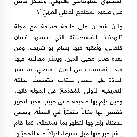
المستوى الدبلوماسي والدولي، وبشكل خاص
على صعيد المجتمع المدني العربيّ”؟
ولأنّ شعبان على علاقة صداقة مع مجلة
“الهدف” الفلسطينيّة التي أسّسها غسّان
كنفاني، وأعقبه فيها بسّام أبو شريف، ومن
بعده صابر محيي الدين. وينشر مقالاته فيها
منذ الثمانينيات من القرن الماضي، تم نشر
المادَّة على خمس حلقات (خصّصتُ الحلقة
التعريفيّة الأولى للمُقدِّمة) في المجلة ذاتها،
وحين علِمَ بها صديقه هاني حبيب مدير التحرير
خصّص لها مكاناً متميّزاً في المجلَّة، وسعى
للاعتناء بإخراجِها لتظهَر بما تستحقّه، كما قام
بنشر خبر عنها قبل نشرها، إدراكاً منه لأهميّتها