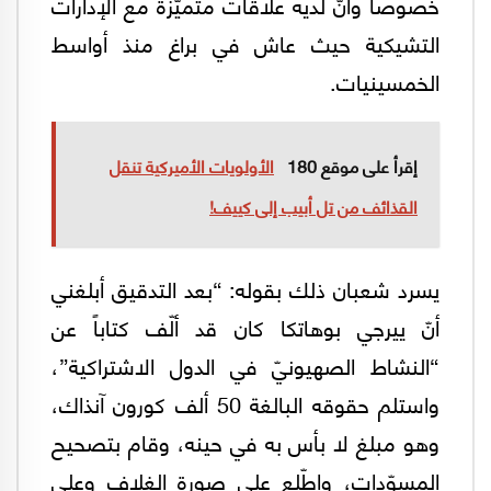
خصوصاً وأنّ لديه علاقات متميّزة مع الإدارات
التشيكية حيث عاش في براغ منذ أواسط
الخمسينيات.
إقرأ على موقع 180
الأولويات الأميركية تنقل
القذائف من تل أبيب إلى كييف!
يسرد شعبان ذلك بقوله: “بعد التدقيق أبلغني
أنّ ييرجي بوهاتكا كان قد ألّف كتاباً عن
“النشاط الصهيونيّ في الدول الاشتراكية”،
واستلم حقوقه البالغة 50 ألف كورون آنذاك،
وهو مبلغ لا بأس به في حينه، وقام بتصحيح
المسوّدات، واطّلع على صورة الغلاف وعلى