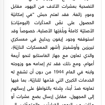
التضحية بعشرات الآلاف من اليهود مقابل
وعودٍ زائفة. فقد اهتم حبش “في إمكانيّة
الحصول على نصِّ المذكّرات (اليوميّات)
الأصليّة كاملةً وبلُغَتِها الأصلية، خصوصاً وقد
استوقفه وجود إيغون ريدليخ في معسكرَي
تيريزين وأوشفيتز (أشهر المعسكرات النازيّة)،
والذي تعاون مع جهاز الغاستابو لنحو أربعة
أعوام، ومع ذلك فقد تمَ إعدامه هو وزوجته
وابنه في العام 1944 من دون أن تشفع له
الخدمات الكبرى التي قدّمها للنازيّة، بما فيها
تعاونه ضدّ أبناء جِلدته بالتواطؤ على إرسالهم
إلى المجهول، مقابل إرسال بضع عشرات أو
مئات من اليهود القياديِّين والمتموِّلين إلى