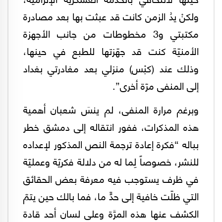
ولكنْ يدُ الزمن كانت قد عبثت بها بعد مصادرة
مكتبتي و3 مخطوطات من جانب الأجهزة
الأمنيّة كنت قد جهّزتها للطبع في حينها،
وذلك عند (كبْس) منزلي بعد مغادرتي بغداد
إلى المنفى مرّة أخرى”.
وبرغم مرارة المنفى، لم ينسَ شعبان أهمية
هذه المذكرات، ففور انتقاله إلى دمشق خطر
بباله “فكرة إعادة ترجمة النص المذكور لإعداده
للنشر، خصوصاً لِما له من دلالة فكريّة وعمليّة
في ظرف يستوجب فيه معرفة بعض الحقائق
التي ظلّت خافية إلى حدٍّ ما، فما بالك حين يتمّ
الكشف عنها هذه المرَّة وعلى لسان أحد قادة