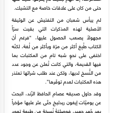
حتى من كان على علاقات خاصة مع التشيك.
لم ييأس شعبان من التفتيش عن الوثيقة
الأصلية لهذه المذكرات التي بقيت سرّاً
مجهولاً يصعب الحصول عليها، “فرغم أنّ
الكتاب طُبِعَ أكثر من مرّة وبأكثر من لُغة، لكنّه
اختفى على نحوٍ شبه تام من المكتبات بما
فيها القديمة، والتي كانت تُعلن عن وجود عدد
من النُّسخ لديها، ولكن عند طلب شرائها تعتذر
هذه المكتبات لعدم توفّرها”.
وقد حاول صديقه عصام الحافظ الزّند، البحث
عن يوميَّات إيغون ريدليخ حتّى عثر عليها مؤخراً
بعد جُهدٍ جهيد، فوصلتهُ نُسخة من طبعةٍ تعود