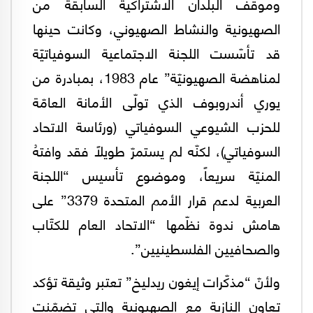
وموقف البلدان الاشتراكية السابقة من
الصهيونية والنشاط الصهيوني، وكانت حينها
قد تأسّست اللجنة الاجتماعية السوفياتيّة
لمناهضة الصهيونيّة” عام 1983، بمبادرة من
يوري أندروبوف الذي تولّى الأمانة العامّة
للحزب الشيوعي السوفياتي (ورئاسة الاتحاد
السوفياتي)، لكنّه لم يستمرّ طويلاً فقد وافتهُ
المنيّة سريعاً، وموضوع تأسيس “اللجنة
العربية لدعم قرار الأمم المتحدة 3379” على
هامش ندوة نظّمها “الاتحاد العام للكتّاب
والصحافيين الفلسطينيين”.
ولأنّ “مذكّرات إيغون ريدليخ” تعتبر وثيقة تؤكد
تعاون النازية مع الصهيونية والتي تضمّنت