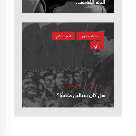
الدور الأوروبي
ثقافه وفنون
إخترنا لكم
رأي
عبد الحسين شعبان
هل كان ستالين مثقفًا؟