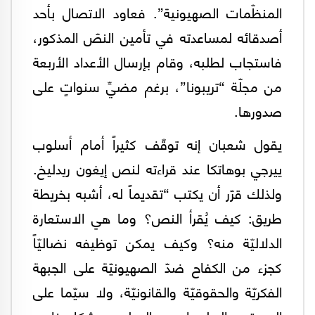
المنظّمات الصهيونية”. فعاود الاتصال بأحد
أصدقائه لمساعدته في تأمين النصّ المذكور،
فاستجاب لطلبه، وقام بإرسال الأعداد الأربعة
من مجلّة “تريبونا”، برغم مضيِّ سنواتٍ على
صدورها.
يقول شعبان إنه توقّف كثيراً أمام أسلوب
ييرجي بوهاتكا عند قراءته لنص إيغون ريدليخ.
ولذلك قرّر أن يكتب “تقديماً له، أشبه بخريطة
طريق: كيف يُقرأ النص؟ وما هي الاستعارة
الدلاليّة منه؟ وكيف يمكن توظيفه نضاليّاً
كجزء من الكفاح ضدّ الصهيونيّة على الجبهة
الفكريّة والحقوقيّة والقانونيّة، ولا سيّما على