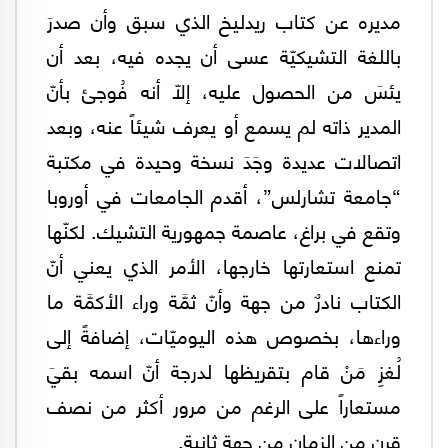
مديره عن كتاب ريدليخ الذي سبق وأن صدرَ
باللغة التشيكيّة عسى أن يجده فيه، بعد أن
يئسَ من الحصول عليه، إلّا أنه فُوجئ بأنّ
المدير ذاته لم يسمع أو يعرف شيئاً عنه، وبعد
اتصالات عديدة وجَدَ نسخة وحيدة في مكتبة
“جامعة تشارلس”، أقدم الجامعات في أوروبا
وتقع في براغ، عاصمة جمهورية التشيك. لكنّها
تمنع استعارتها خارجها، الأمر الذي يعني أنّ
الكتاب نادرٌ من جهة وأنّ ثمَّة وراء الأكمَّة ما
وراءها، بخصوص هذه اليوميّات، إضافةً إلى
لُغزِ مَنْ قام بتقريظها لدرجة أنّ اسمه بقيَ
مستعاراً على الرغم من مرور أكثر من نصف
قرنٍ من الزمان من جهة ثانية.