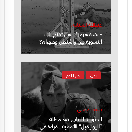
عبدالله السناوي
«عقدة هرمز”.. هل تفتح باب
التسوية بين واشنطن وطهران؟
تقرير
إخترنا لكم
سعيد عيسى
الجنوب اللبناني بعد مظلة
“اليونيفيل” الأممية.. قراءة في