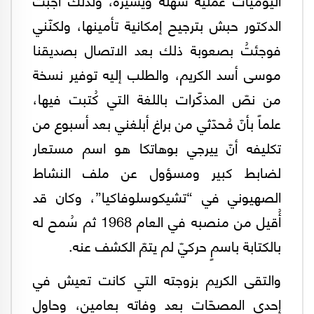
الدكتور حبش بترجيح إمكانية تأمينها، ولكنّني
فوجئتُ بصعوبة ذلك بعد الاتصال بصديقنا
موسى أسد الكريم، والطلب إليه توفير نسخة
من نصّ المذكّرات باللغة التي كُتبت فيها،
علماً بأنّ مُحدّثي من براغ أبلغني بعد أسبوع من
تكليفه أنّ ييرجي بوهاتكا هو اسم مستعار
لضابط كبير ومسؤول عن ملف النشاط
الصهيوني في “تشيكوسلوفاكيا”، وكان قد
أُقيل من منصبه في العام 1968 ثم سُمح له
بالكتابة باسمٍ حركيّ لم يتمّ الكشف عنه.
والتقى الكريم بزوجته التي كانت تعيش في
إحدى المصحّات بعد وفاته بعامين، وحاول