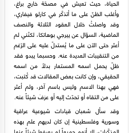
الحياة، حيث تعيش في مصحّة خارج براغ،
وأغلب الظنّ على ما أتذكّر في كارلو فيفاري،
وقد واصلتُ خلال العقود الثلاثة والنصف
الماضية، السؤال عن ييرجي بوهاتكا، لكنّني لم
أعثر حتى الآن على ما يُستدلّ عليه على الرّغم
من التنقيبات العديدة عنه. وحسبما يبدو فقد
ظلّ يحمل اسمه المستعار بدلاً من اسمه
الحقيقي، وإن كانت بعض المقالات قد كُتبت،
فهي بهذا الاسم وليس باسم آخر، ولم أعثر
على من التقاه أو تحدّث إليه أو عرَفَ شيئاً عنه.
وقد سأل شعبان قيادات شيوعية عراقية
وسورية وفلسطينية إن كان لديهم علم بهذه
المذكّرات، إلا أنهم جميعاً لم يعرفوا شيئاً عنها