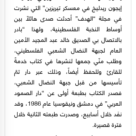
إيجون ريدليخ في معسكر تيريزين” التي نشرت
في مجلة “الهدف” أحدثت صدى هائلاً بين
أوساط النخبة الفلسطينية، ولهذا “بادر
بالاتصال بي الصديق خالد عبد المجيد الأمين
العام لجبهة النضال الشعبي الفلسطيني،
وطلب منّي جمعها لنشرها في كتاب خدمةً
للقارئ وللحفظ أيضاً، وذلك عبر دار تمّ
تأسيسها من قبل جبهة النضال الشعبي،
فصدر الكتاب بطبعة أولى عن “دار الصمود
العربي” في دمشق ونيقوسيا عام 1986، وقد
نفَد خلال أسابيع، وصدرت طبعته الثانية خلال
فترة قصيرة.