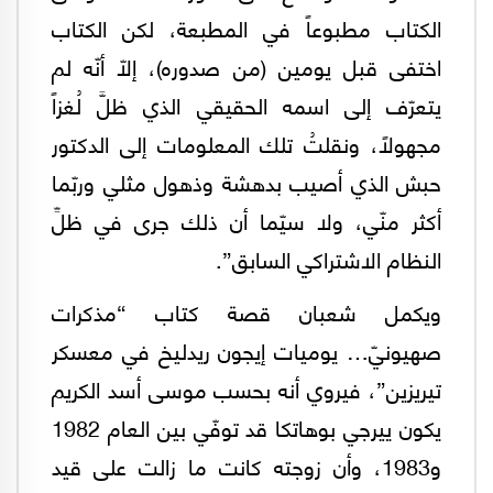
الكتاب مطبوعاً في المطبعة، لكن الكتاب
اختفى قبل يومين (من صدوره)، إلّا أنّه لم
يتعرّف إلى اسمه الحقيقي الذي ظلَّ لُغزاً
مجهولاً، ونقلتُ تلك المعلومات إلى الدكتور
حبش الذي أصيب بدهشة وذهول مثلي وربّما
أكثر منّي، ولا سيّما أن ذلك جرى في ظلِّ
النظام الاشتراكي السابق”.
ويكمل شعبان قصة كتاب “مذكرات
صهيونيّ… يوميات إيجون ريدليخ في معسكر
تيريزين”، فيروي أنه بحسب موسى أسد الكريم
يكون ييرجي بوهاتكا قد توفّي بين العام 1982
و1983، وأن زوجته كانت ما زالت على قيد