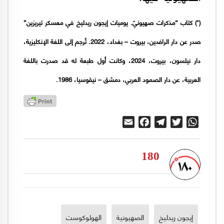
(*) كتاب “مذكرات صهيونيّ. يوميات إيجون ريدليخ في معسكر تيريزين”
صدر عن دار الرافدين، بيروت – بغداد، 2022. تُرجم إلى اللغة الإنكليزية،
دار نيلسون، بيروت، 2024، وكانت أول طبعة له قد صدرت باللغة
العربية، عن دار الصمود العربي، دمشق – نيقوسيا، 1986.
Email
Facebook
Telegram
Twitter
WhatsApp
180
إيجون ريدليخ
الصهيونية
الهولوكوست