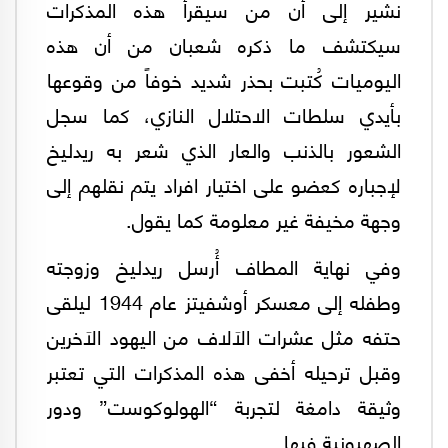
نشير إلى أن من سيقرأ هذه المذكرات
سيكتشف ما ذكره شعبان من أن هذه
اليوميات كُتبت بحذر شديد خوفاً من وقوعها
بأيدي سلطات الاحتلال النازي، كما سجل
الشعور بالذنب والعار الذي شعر به ريدليخ
لإجباره كعضو على اختيار افراد يتم نقلهم إلى
وجهة مخيفة غير معلومة كما يقول.
وفي نهاية المطاف أُرسل ريدليخ وزوجته
وطفله إلى معسكر أوشفيتز عام 1944 ليلقى
حتفه مثل عشرات الاَلاف من اليهود الاَخرين
وقبل ترحيله أخفى هذه المذكرات التي تعتبر
وثيقة دامغة لتجربة “الهولوكوست” ودور
الصهيونية فيها.