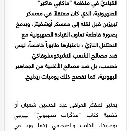
القياديّ في منظمة “ماكابي هاكير”
الصهيونية، الذي كان معتقلاً في معسكر
تيريزين قبل نقله إلى معسكر أوشفيتز، ويدمغ
بصورة قاطعة تعاون القيادة الصهيونية مع
الاحتلال النازيّ ، باعتبارها طابوراً خامساً، ليس
ضد مصالح الشعب التشيكوسلوفاكيّ
فحسب، بل ضد مصالح الأغلبية من الجماهير
اليهودية، كما تفصح ذلك يوميات ريدليخ.
يعتبر المفكّر العراقي عبد الحسين شعبان أن
قضية كتاب “مذكّرات صهيونيّ” لييرجي
بوهاتكا، الكاتب والصحافي (كما ورد في