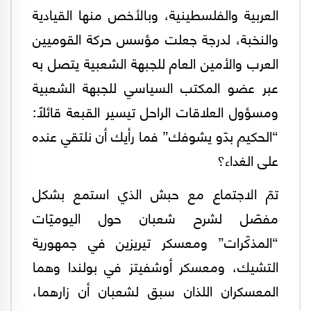
العربية والفلسطينية، وبالأخص منها القيادية
والنخبة، لدرجة جعلت مؤسس حركة القوميين
العرب والأمين العام للجبهة الشعبية يتصل به
عبر عضو المكتب السياسي للجبهة الشعبية
ومسؤول العلاقات الراحل تيسير القبعة قائلاً:
“الحكيم بدّو يشوفك” فما رأيك أن نلتقي عنده
على الغداء؟
تمّ الاجتماع مع حبش الذي استمع بشكل
مفصّل لشرح شعبان حول اليوميّات
“المذكّرات” ومعسكر تيريزين في جمهورية
التشيك، ومعسكر أوشفيتز في بولندا وهما
المعسكران اللذان سبق لشعبان أن زارهما،