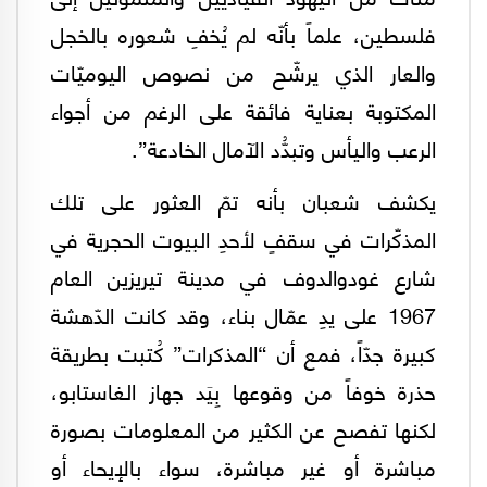
فلسطين، علماً بأنّه لم يُخفِ شعوره بالخجل
والعار الذي يرشّح من نصوص اليوميّات
المكتوبة بعناية فائقة على الرغم من أجواء
الرعب واليأس وتبدُّد الآمال الخادعة”.
يكشف شعبان بأنه تمّ العثور على تلك
المذكّرات في سقفٍ لأحدِ البيوت الحجرية في
شارع غودوالدوف في مدينة تيريزين العام
1967 على يدِ عمّال بناء، وقد كانت الدّهشة
كبيرة جدّاً، فمع أن “المذكرات” كُتبت بطريقة
حذرة خوفاً من وقوعها بِيَد جهاز الغاستابو،
لكنها تفصح عن الكثير من المعلومات بصورة
مباشرة أو غير مباشرة، سواء بالإيحاء أو