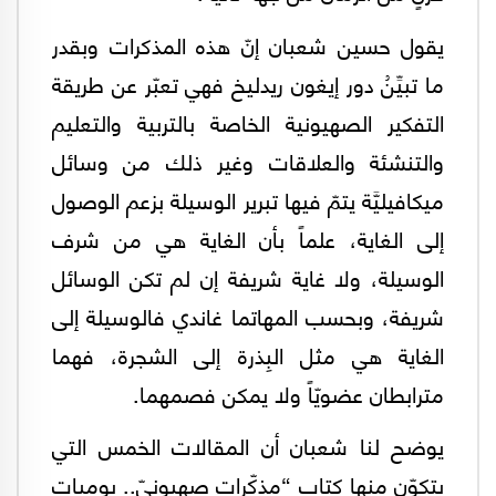
يقول حسين شعبان إنّ هذه المذكرات وبقدر
ما تبيِّنُ دور إيغون ريدليخ فهي تعبّر عن طريقة
التفكير الصهيونية الخاصة بالتربية والتعليم
والتنشئة والعلاقات وغير ذلك من وسائل
ميكافيليَّة يتمّ فيها تبرير الوسيلة بزعم الوصول
إلى الغاية، علماً بأن الغاية هي من شرف
الوسيلة، ولا غاية شريفة إن لم تكن الوسائل
شريفة، وبحسب المهاتما غاندي فالوسيلة إلى
الغاية هي مثل البِذرة إلى الشجرة، فهما
مترابطان عضويّاً ولا يمكن فصمهما.
يوضح لنا شعبان أن المقالات الخمس التي
يتكوّن منها كتاب “مذكّرات صهيونيّ.. يوميات