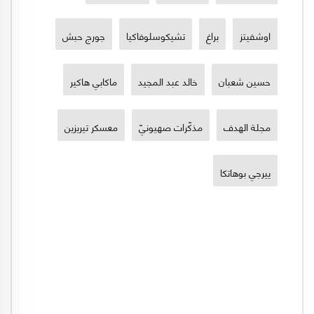
اوشفيتز
براغ
تشيكوسلوفاكيا
جورج حبش
حسين شعبان
خالد عبد المجيد
ماكابي هاكير
مجلة الهدف
مذكّرات صهيونيّ
معسكر تيريزين
ييرجي بوهاتكا