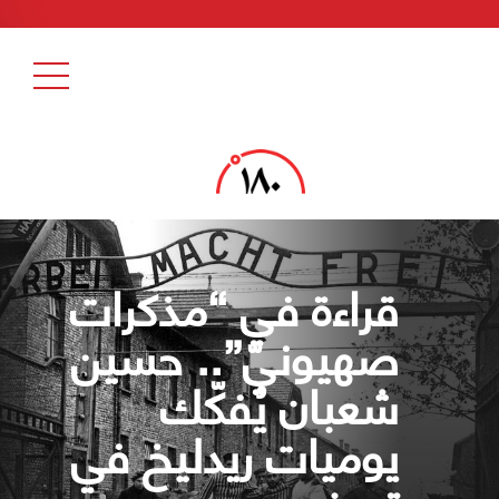
قراءة في “مذكرات
صهيونيّ”.. حسين
شعبان يُفكّك
يوميات ريدليخ في