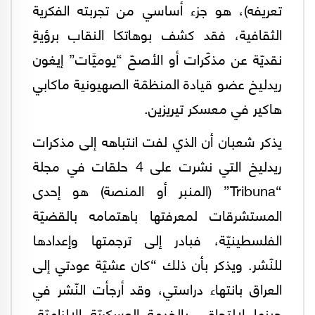
تعريفه)، هو جزء أساسي من تجربته الفكرية
الثقافية، فقد كشف بوهاتكا النقاب برؤيةٍ
نقديّة عن مذكّرات أو الأصحّ “يوميَّات” إيغون
ريدليخ عضو قيادة المنظمّة الصهيونية ماكابي
هاكير في معسكر تيريزين.
يذكر شعبان أن الذي لفت انتباهه إلى مذكرات
ريدليخ التي نشرت على 4 حلقات في مجلة
“Tribuna” (المنبر أو المنصة) هو إحدى
المستشرقات لمعرفتها باهتمامه بالقضيّة
الفلسطينيّة، فبادر إلى ترجمتها وإعدادها
للنّشر. ويذكر بأن ذلك “كان عشيّة عودتي إلى
العراق بانتهاء دراستي، وقد أرجأت النّشر في
حينها لالتحاقي بالخدمة العسكريّة الإلزاميّة،