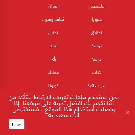
فلسطين
العراق
سوريا
ثقافه وفنون
تحقيق
تحليل
ترجمة
تقرير
دراسة
رأي
كتاب
مقابلة
من الذاكرة
كورونا
نحن نستخدم ملفات تعريف الارتباط للتأكد من
أننا نقدم لك أفضل تجربة على موقعنا. إذا
واصلت استخدام هذا الموقع ، فسنفترض
أنك سعيد به
حسنا
180POST جميع الحقوق محفوظة 2026