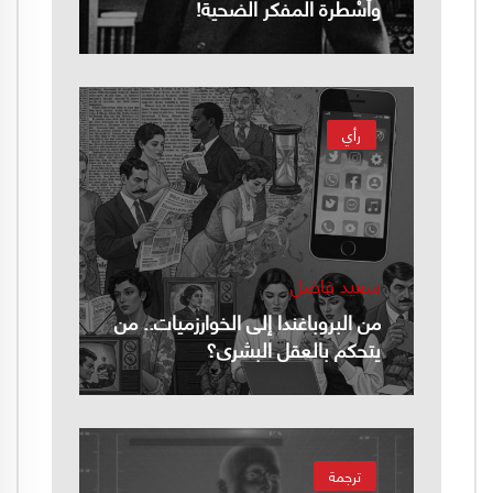
وأسْطرة المفكر الضحية!
رأي
سعيد فاضل
من البروباغندا إلى الخوارزميات.. من
يتحكم بالعقل البشري؟
ترجمة