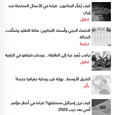
كيف يُفكّر البنتاغون.. قراءة في الأعمال المحتملة ضد
إيران
تحليل
الانتماء الديني وأسماء اللبنانيين: متانة التقليد وتمثّلات
الحداثة
دراسة
ترامب يُعيد غزة إلى الطاولة... ويحشر نتنياهو في الزاوية
تحليل
الشرق الأوسط.. نهاية قرن وبداية جغرافيا جديدة!
رأي
كيف ترى إسرائيل مستقبلها؟ قراءة في أخطر مؤتمر
أمني بعد حرب 2023