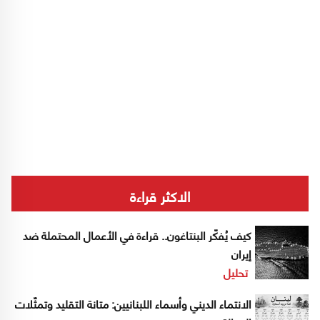
الاكثر قراءة
كيف يُفكّر البنتاغون.. قراءة في الأعمال المحتملة ضد
إيران
تحليل
الانتماء الديني وأسماء اللبنانيين: متانة التقليد وتمثّلات