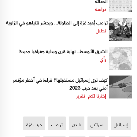
الحداثة
دراسة
ترامب يُعيد غزة إلى الطاولة... ويحشر نتنياهو في الزاوية
تحليل
الشرق الأوسط.. نهاية قرن وبداية جغرافيا جديدة!
رأي
كيف ترى إسرائيل مستقبلها؟ قراءة في أخطر مؤتمر
أمني بعد حرب 2023
إخترنا لكم
تقرير
إسرائيل
اسرائيل
بايدن
ترامب
حرب غزة