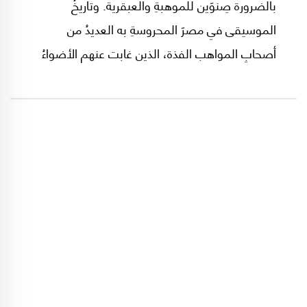
بالضرورة صِنوَين للموهبةِ والعبقرية. وتاريخُ
الموسيقى في مصرَ المحروسةِ به العديدُ من
أصحابِ المواهب الفذة، الذين غابت عنهم الأضواءُ
لسببٍ أو لآخر. وموعدنا اليوم مع واحدٍ من مظاليم
دولةِ الفن، الملحنُ العظيم إبراهيم رجب. وهو ملحنٌ
ذو موهبةٍ استثنائية، يمثلُ امتداداً لعمالقةِ المسرحِ
الغنائي، أمثال سيد درويش وزكريا أحمد وأحمد
صدقي. وسنمرُ سريعاً على أربعةٍ من أجملِ أعمالِه،
لنتعرفَ على عالمِه الفني الساحر.