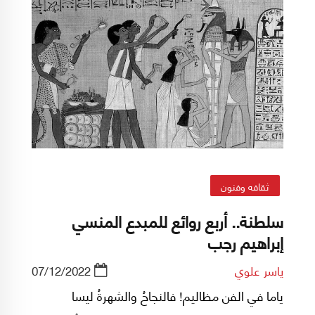
ثقافه وفنون
سلطنة.. أربع روائع للمبدع المنسي
إبراهيم رجب
ياسر علوي
07/12/2022
ياما في الفن مظاليم! فالنجاحُ والشهرةُ ليسا