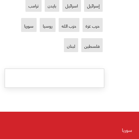
إسرائيل
اسرائيل
بايدن
ترامب
حرب غزة
حزب الله
روسيا
سوريا
فلسطين
لبنان
سوريا