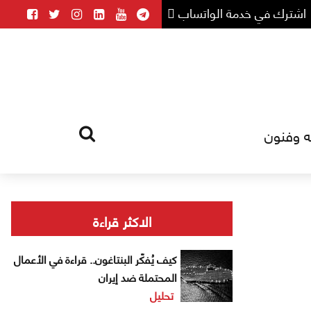
اشترك في خدمة الواتساب
ه وفنون
HOME
TAG
الاكثر قراءة
كيف يُفكّر البنتاغون.. قراءة في الأعمال
المحتملة ضد إيران
تحليل