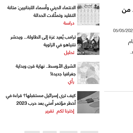
 من
الانتماء الديني وأسماء اللبنانيين: متانة
التقليد وتمثّلات الحداثة
دراسة
05/05/202
ترامب يُعيد غزة إلى الطاولة... ويحشر
ام
نتنياهو في الزاوية
تحليل
الشرق الأوسط.. نهاية قرن وبداية
جغرافيا جديدة!
رأي
كيف ترى إسرائيل مستقبلها؟ قراءة في
أخطر مؤتمر أمني بعد حرب 2023
إخترنا لكم
تقرير