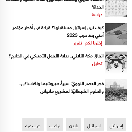
الحداثة
دراسة
كيف ترى إسرائيل مستقبلها؟ قراءة في أخطر مؤتمر
أمني بعد حرب 2023
إخترنا لكم
تقرير
اتفاق مكة الثلاثي.. بداية الأفول الأميركي في الخليج؟
تحليل
فجر العصر النوويّ: سيرةُ هيروشيما وناغاساكي..
والعلوم الشيطانيّة لمشروع مانهاتن
إسرائيل
اسرائيل
بايدن
ترامب
حرب غزة