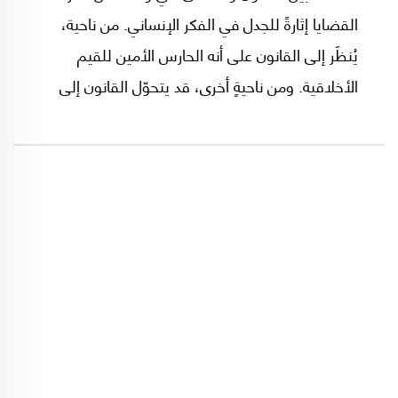
القضايا إثارةً للجدل في الفكر الإنساني. من ناحية،
يُنظَر إلى القانون على أنه الحارس الأمين للقيم
الأخلاقية. ومن ناحيةٍ أخرى، قد يتحوّل القانون إلى
أداةٍ قمعيةٍ تفرض قيمًا معينةً وتكمّم الأفواه بحجة
الحفاظ على الأخلاق. إنّ فهم هذه الحدود الفاصلة
ليس مجرّد تمرينٍ أكاديميّ، بل ضرورةٌ حيويةٌ حتى
يخدم القانون العدالة والحرية، لا أن يصبح غطاءً
للاستبداد.