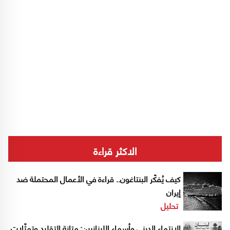
الاكثر قراءة
كيف يُفكّر البنتاغون.. قراءة في الأعمال المحتملة ضد
إيران
تحليل
الانتماء الديني وأسماء اللبنانيين: متانة التقليد وتمثّلات