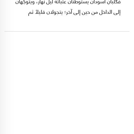
فكلبانِ أسودان يستوطنان عتباته ليلَ نهار، ويتوجَّهان
إلى الداخل من حين إلى آخر؛ يتجولان قليلًا ثم
يخرجان. اعتاد الزبائنُ وجودَهما، وأدركوا أن مُلَّاك
المكان يطعمونهما، ولا يقتصدون في تدليلهما
وملاعبتهما.